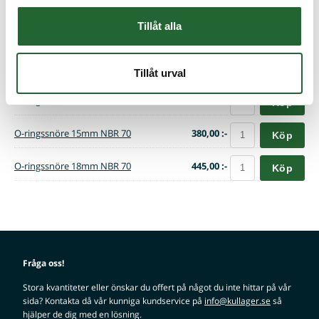
O-ringssnöre 11mm NBR 70
197,50 :-
Köp
Tillåt alla
O-ringssnöre 12mm NBR 70
183,75 :-
Köp
O-ringssnöre 13mm NBR 70
397,50 :-
Köp
Tillåt urval
O-ringssnöre 14mm NBR 70
248,75 :-
Köp
O-ringssnöre 15mm NBR 70
380,00 :-
Köp
O-ringssnöre 18mm NBR 70
445,00 :-
Köp
Fråga oss!
Stora kvantiteter eller önskar du offert på något du inte hittar på vår
sida? Kontakta då vår kunniga kundservice på
info@kullager.se
så
hjälper de dig med en lösning.