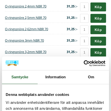
O-ringssnöre 2,4mm NBR 70
31,25 :-
Köp
O-ringssnöre 2,5mm NBR 70
31,25 :-
Köp
O-ringssnöre 2,62mm NBR 70
31,25 :-
Köp
O-ringssnöre 3mm NBR 70
31,25 :-
Köp
O-ringssnöre 3,2mm NBR 70
31,25 :-
Köp
O-ringssnöre 3,53mm NBR 70
31,25 :-
Köp
O-ringssnöre 4mm NBR 70
31,25 :-
Köp
Samtycke
Information
Om
O-ringssnöre 4,5mm NBR 70
35,00 :-
Köp
Denna webbplats använder cookies
O-ringssnöre 5mm NBR 70
41,25 :-
Köp
Vi använder enhetsidentifierare för att anpassa innehållet
och annonserna till användarna, tillhandahålla funktioner
O-ringssnöre 5,33mm NBR 70
46,25 :-
Köp