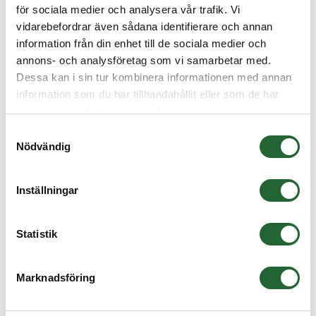
för sociala medier och analysera vår trafik. Vi
O-ringssnöre 5,7mm NBR 70
50,00 :-
vidarebefordrar även sådana identifierare och annan
Köp
information från din enhet till de sociala medier och
O-ringssnöre 6mm NBR 70
53,75 :-
annons- och analysföretag som vi samarbetar med.
Köp
Dessa kan i sin tur kombinera informationen med annan
O-ringssnöre 6,35mm NBR 70
58,75 :-
Köp
information som du har tillhandahållit eller som de har
samlat in när du har använt deras tjänster.
O-ringssnöre 7mm NBR 70
77,50 :-
Köp
Samtyckesval
Nödvändig
O-ringssnöre 7,5mm NBR 70
142,50 :-
Köp
O-ringssnöre 8mm NBR 70
107,50 :-
Inställningar
Köp
O-ringssnöre 8,4mm NBR 70
163,75 :-
Köp
Statistik
O-ringssnöre 9mm NBR 70
116,25 :-
Köp
Marknadsföring
O-ringssnöre 10mm NBR 70
132,50 :-
Köp