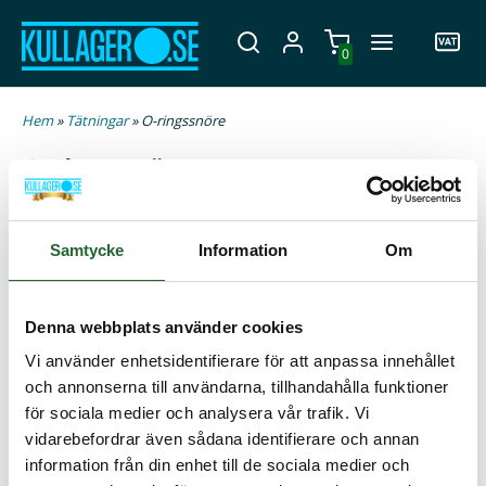
0
Hem
»
Tätningar
» O-ringssnöre
O-ringssnöre
O-ringssnöre är en flexibel tätning som används i
industriella och mekaniska system, ofta när standard-O-
Samtycke
Information
Om
ringar inte passar. De tillverkas genom strängsprutning och
sammanfogas genom limning eller vulkning. O-
ringssnören förhindrar läckage och skyddar mot
Denna webbplats använder cookies
föroreningar. Hos oss hittar du O-ringssnören i olika
Vi använder enhetsidentifierare för att anpassa innehållet
material och dimensioner för olika behov.
och annonserna till användarna, tillhandahålla funktioner
för sociala medier och analysera vår trafik. Vi
Material:
vidarebefordrar även sådana identifierare och annan
information från din enhet till de sociala medier och
NITRIL (NBR) O-ringssnöre