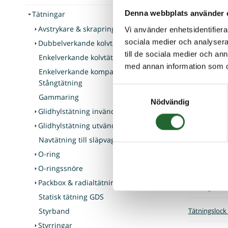
Tätningar
Denna webbplats använder 
Tätningslock
Avstrykare & skrapring
Vi använder enhetsidentifierar
sociala medier och analysera 
Dubbelverkande kolvtätning
Tätningslock
till de sociala medier och a
Enkelverkande kolvtätning
med annan information som du 
Tätningslock
Enkelverkande kompakttätning -
Stångtätning
Samtyckesval
Tätningslock
Gammaring
Nödvändig
Glidhylstätning invändig
Tätningslock
Glidhylstätning utvändig
Navtätning till släpvagn & båttrailer
Tätningslock
O-ring
Tätningslock
O-ringssnöre
Packbox & radialtätning
Tätningslock
Statisk tätning GDS
Styrband
Tätningslock
Styrringar