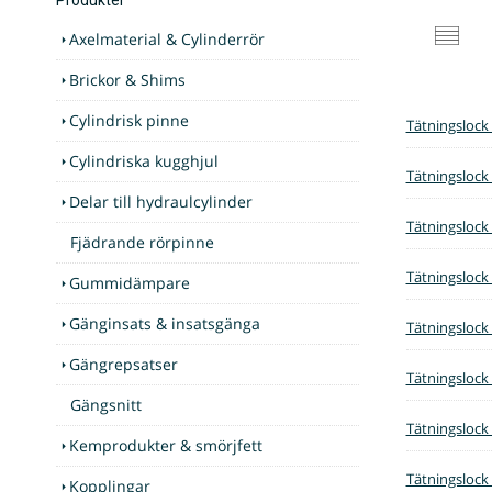
Axelmaterial & Cylinderrör
Brickor & Shims
Cylindrisk pinne
Tätningslock
Cylindriska kugghjul
Tätningslock
Delar till hydraulcylinder
Tätningslock
Fjädrande rörpinne
Tätningslock
Gummidämpare
Gänginsats & insatsgänga
Tätningslock
Gängrepsatser
Tätningslock
Gängsnitt
Tätningslock
Kemprodukter & smörjfett
Tätningslock
Kopplingar