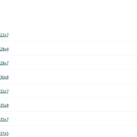
 22x7
 28x4
 28x7
 30x8
 32x7
 35x8
 35x7
 37x5