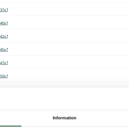
 37x7
 40x7
 42x7
 45x7
 47x7
 50x7
 52x6,5
 52x7
 60x7
Information
 62x8