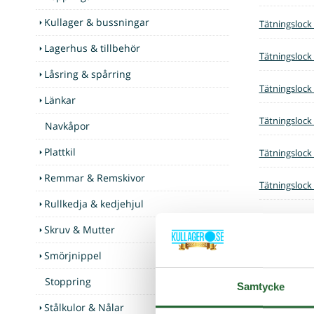
Kullager & bussningar
Tätningslock
Lagerhus & tillbehör
Tätningslock
Låsring & spårring
Tätningslock
Länkar
Tätningslock
Navkåpor
Plattkil
Tätningslock
Remmar & Remskivor
Tätningslock
Rullkedja & kedjehjul
Tätningslock
Skruv & Mutter
Tätningslock
Smörjnippel
Stoppring
Tätningslock
Samtycke
Stålkulor & Nålar
Tätningslock