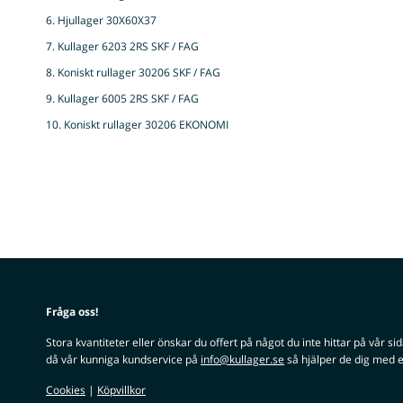
6. Hjullager 30X60X37
7. Kullager 6203 2RS SKF / FAG
8. Koniskt rullager 30206 SKF / FAG
9. Kullager 6005 2RS SKF / FAG
10. Koniskt rullager 30206 EKONOMI
Fråga oss!
Stora kvantiteter eller önskar du offert på något du inte hittar på vår si
då vår kunniga kundservice på
info@kullager.se
så hjälper de dig med e
Cookies
|
Köpvillkor