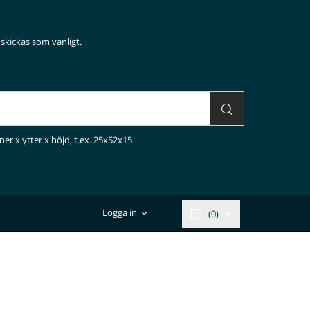
skickas som vanligt.
ner x ytter x höjd, t.ex. 25x52x15
Logga in
(0)