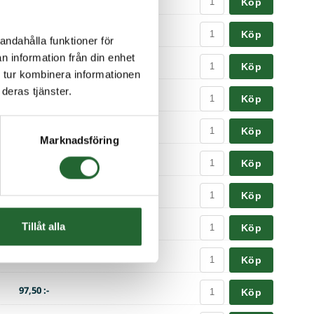
Köp
156,25 :-
Köp
andahålla funktioner för
n information från din enhet
55,00 :-
Köp
 tur kombinera informationen
deras tjänster.
75,00 :-
Köp
55,00 :-
Köp
Marknadsföring
65,00 :-
Köp
65,00 :-
Köp
67,50 :-
Tillåt alla
Köp
67,50 :-
Köp
97,50 :-
Köp