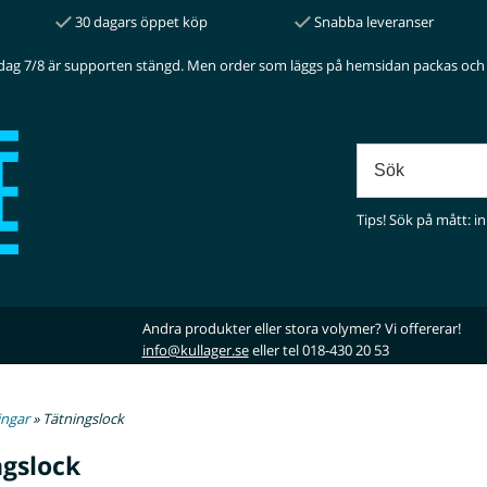
30 dagars öppet köp
Snabba leveranser
dag 7/8 är supporten stängd. Men order som läggs på hemsidan packas och 
Tips! Sök på mått: in
Andra produkter eller stora volymer? Vi offererar!
info@kullager.se
eller tel 018-430 20 53
ingar
» Tätningslock
ngslock