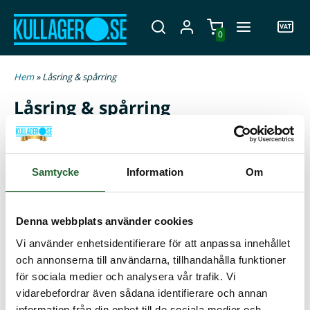
0
Hem
» Låsring & spårring
Låsring & spårring
Håll hjul, lager och andra maskindelar säkert på plats med
låsringar. Använd dem i spår på axlar eller i hål för att
förhindra oönskad rörelse. Hos Kullager.se hittar du ett
Samtycke
Information
Om
brett sortiment av låsringar i olika mått - välj mellan en
rostfri låsring/spårring eller i fosfaterat stål, i typ SGA
(invändig låsring) eller SGH (utvändig låsring). Vi har rätt
Denna webbplats använder cookies
låsring för ditt behov - köp snabbt och enkelt online!
Vi använder enhetsidentifierare för att anpassa innehållet
och annonserna till användarna, tillhandahålla funktioner
för sociala medier och analysera vår trafik. Vi
vidarebefordrar även sådana identifierare och annan
information från din enhet till de sociala medier och