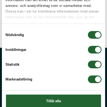
annons- och analysföretag som vi samarbetar med.
Dessa kan i sin tur kombinera informationen med annan
information som du har tillhandahållit eller som de har
samlat in när du har använt deras tjänster.
Samtyckesval
SGA Låsringar
SGH Låsringar
Nödvändig
Inställningar
Fråga oss!
Statistik
Stora kvantiteter eller önskar du offert på något du inte hittar på vår
sida? Kontakta då vår kunniga kundservice på
info@kullager.se
så
hjälper de dig med en lösning.
Marknadsföring
Cookies
|
Köpvillkor
Tillåt alla