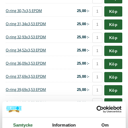
O-ring 30,7x3,5 EPDM
25,00 :-
Köp
O-ring 31,34x3,53 EPDM
25,00 :-
Köp
O-ring 32,93x3,53 EPDM
25,00 :-
Köp
O-ring 34,52x3,53 EPDM
25,00 :-
Köp
O-ring 36,09x3,53 EPDM
25,00 :-
Köp
O-ring 37,69x3,53 EPDM
25,00 :-
Köp
O-ring 39,69x3,53 EPDM
25,00 :-
Köp
O-ring 41,28x3,53 EPDM
25,00 :-
Köp
O-ring 42,86x3,53 EPDM
25,00 :-
Köp
Samtycke
Information
Om