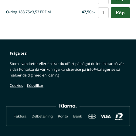
O-ring 183,75x3,53 EPDM
47,50 :-
Köp
Fråga oss!
Stora kvantiteter eller önskar du offert på något du inte hittar på vår
sida? Kontakta då vår kunniga kundservice på
info@kullager.se
så
hjälper de dig med en lösning.
Cookies
|
Köpvillkor