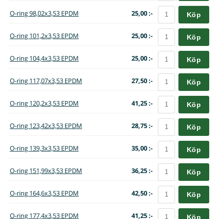
O-ring 98,02x3,53 EPDM
25,00 :-
Köp
O-ring 101,2x3,53 EPDM
25,00 :-
Köp
O-ring 104,4x3,53 EPDM
25,00 :-
Köp
O-ring 117,07x3,53 EPDM
27,50 :-
Köp
O-ring 120,2x3,53 EPDM
41,25 :-
Köp
O-ring 123,42x3,53 EPDM
28,75 :-
Köp
O-ring 139,3x3,53 EPDM
35,00 :-
Köp
O-ring 151,99x3,53 EPDM
36,25 :-
Köp
O-ring 164,6x3,53 EPDM
42,50 :-
Köp
O-ring 177,4x3,53 EPDM
41,25 :-
Köp