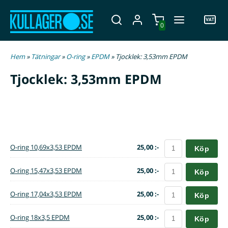
0
Hem
»
Tätningar
»
O-ring
»
EPDM
» Tjocklek: 3,53mm EPDM
Tjocklek: 3,53mm EPDM
O-ring 10,69x3,53 EPDM
25,00 :-
Köp
O-ring 15,47x3,53 EPDM
25,00 :-
Köp
O-ring 17,04x3,53 EPDM
25,00 :-
Köp
O-ring 18x3,5 EPDM
25,00 :-
Köp