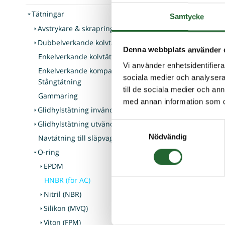
Tätningar
Samtycke
Avstrykare & skrapring
Dubbelverkande kolvtätning
Denna webbplats använder 
Enkelverkande kolvtätning
Vi använder enhetsidentifierar
Enkelverkande kompakttätning -
sociala medier och analysera 
Stångtätning
till de sociala medier och a
Gammaring
med annan information som du 
Glidhylstätning invändig
Glidhylstätning utvändig
Samtyckesval
Nödvändig
Navtätning till släpvagn & båttrailer
O-ring
EPDM
HNBR (för AC)
Nitril (NBR)
Silikon (MVQ)
Viton (FPM)