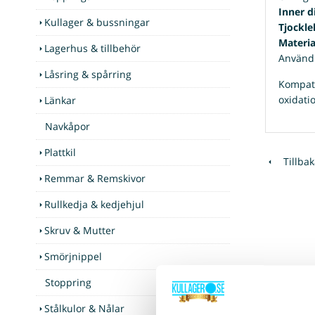
Inner d
Kullager & bussningar
Tjockle
Materia
Lagerhus & tillbehör
Användn
Låsring & spårring
Kompati
oxidati
Länkar
Navkåpor
Plattkil
Tillbak
Remmar & Remskivor
Rullkedja & kedjehjul
Skruv & Mutter
Smörjnippel
Stoppring
Stålkulor & Nålar