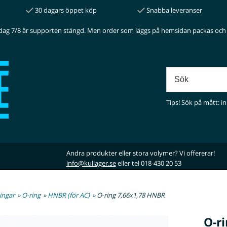
30 dagars öppet köp
Snabba leveranser
dag 7/8 är supporten stängd. Men order som läggs på hemsidan packas och 
Tips! Sök på mått: in
Andra produkter eller stora volymer? Vi offererar!
info@kullager.se
eller tel 018-430 20 53
ingar
»
O-ring
»
HNBR (för AC)
» O-ring 7,66x1,78 HNBR
O-r