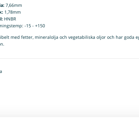
ia:
7,66mm
k:
1,78mm
l:
HNBR
ingstemp: -15 - +150
belt med fetter, mineralolja och vegetabiliska oljor och har goda
on.
a