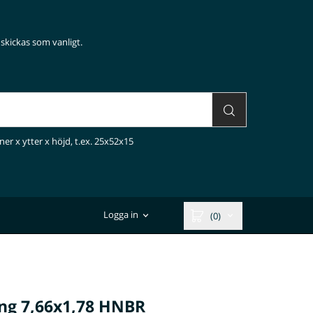
skickas som vanligt.
ner x ytter x höjd, t.ex. 25x52x15
Logga in
(0)
ing 7,66x1,78 HNBR