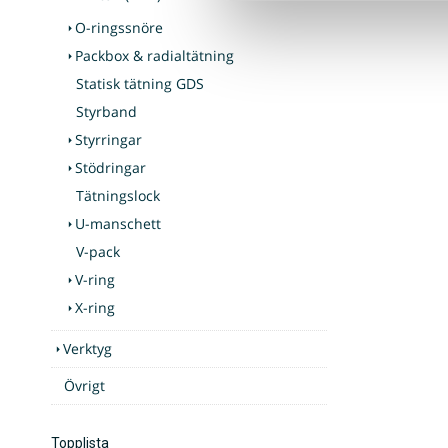
O-ringssnöre
Packbox & radialtätning
Statisk tätning GDS
Styrband
Styrringar
Stödringar
Tätningslock
U-manschett
V-pack
V-ring
X-ring
Verktyg
Övrigt
Topplista