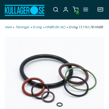
0
Hem
»
Tätningar
»
O-ring
»
HNBR (för AC)
» O-ring 17,17x1,78 HNBR