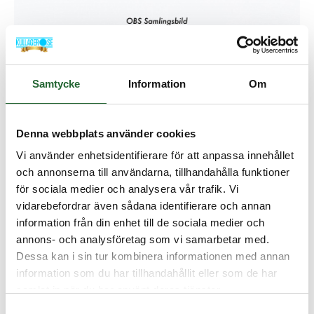
O-ring 17,17x1,78 HNBR
Samtycke
Information
Om
Artikelnamn:
O-ring 17,17x1,78 HNBR
Artnr:
OR1717HNBR
Denna webbplats använder cookies
Lagerstatus:
I lager
Vi använder enhetsidentifierare för att anpassa innehållet
och annonserna till användarna, tillhandahålla funktioner
62,50 :-
för sociala medier och analysera vår trafik. Vi
vidarebefordrar även sådana identifierare och annan
information från din enhet till de sociala medier och
Lägg i kundvagnen
annons- och analysföretag som vi samarbetar med.
Dessa kan i sin tur kombinera informationen med annan
information som du har tillhandahållit eller som de har
samlat in när du har använt deras tjänster.
Samtyckesval