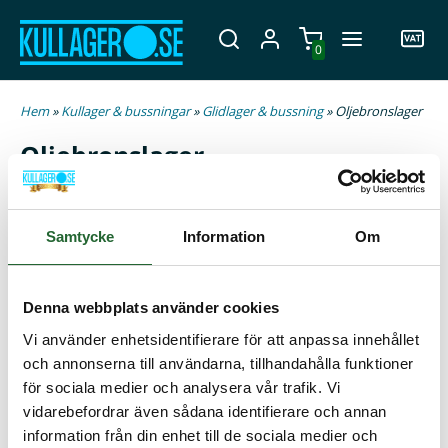
0
Hem
»
Kullager & bussningar
»
Glidlager & bussning
» Oljebronslager
Oljebronslager
Ett kostnadseffektivt glidlager med lång livslängd och
många olika användningsområden. Oljebronslager är
Samtycke
Information
Om
universella och passar konstruktioner med höga varvtal
och låga- till medelhöga belastningar. Dessutom är de
underhållsfria vilket genererar en längre hållbarhet. Se vårt
Denna webbplats använder cookies
breda utbud här!
Vi använder enhetsidentifierare för att anpassa innehållet
och annonserna till användarna, tillhandahålla funktioner
för sociala medier och analysera vår trafik. Vi
vidarebefordrar även sådana identifierare och annan
information från din enhet till de sociala medier och