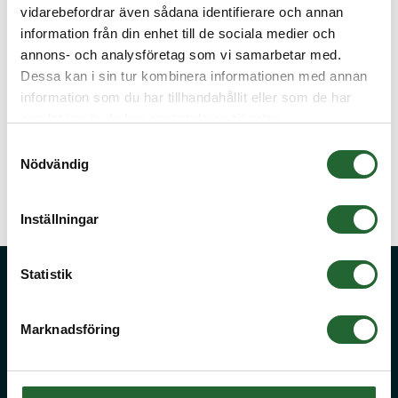
vidarebefordrar även sådana identifierare och annan
information från din enhet till de sociala medier och
annons- och analysföretag som vi samarbetar med.
Dessa kan i sin tur kombinera informationen med annan
information som du har tillhandahållit eller som de har
samlat in när du har använt deras tjänster.
Samtyckesval
Nödvändig
Lagermetall med fläns
Lagermetall utan fläns
Inställningar
Statistik
Fråga oss!
Stora kvantiteter eller önskar du offert på något du inte hittar på vår
Marknadsföring
sida? Kontakta då vår kunniga kundservice på
info@kullager.se
så
hjälper de dig med en lösning.
Cookies
|
Köpvillkor