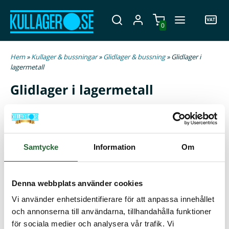
0
Hem
»
Kullager & bussningar
»
Glidlager & bussning
» Glidlager i
lagermetall
Glidlager i lagermetall
Här hittar du glidlager med eller utan fläns. Lagrena är
svarvade i solid brons (Rg7) och anpassar sig till en rad
olika glidlagerkonstruktioner. Lagren är försedda med
Samtycke
Information
Om
invändigt smörjspår som bygger upp en smörjfilm över
hela glidytan för minskad friktion vid uppstart och under
drift. Lämpad för medel- till höga belastningar och klarar
Denna webbplats använder cookies
även smutsiga miljöer utmärkt. Vi erbjuder ett brett
sortiment av olika storlekar och modeller som passar till
Vi använder enhetsidentifierare för att anpassa innehållet
både industri och entreprenad. Upptäck vårt utbud här och
och annonserna till användarna, tillhandahålla funktioner
kontakta oss gärna vid frågor.
för sociala medier och analysera vår trafik. Vi