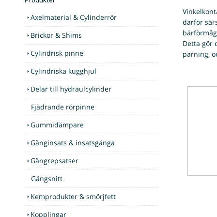
Vinkelkont
Axelmaterial & Cylinderrör
därför sär
bärförmåga
Brickor & Shims
Detta gör 
Cylindrisk pinne
parning, o
Cylindriska kugghjul
Delar till hydraulcylinder
Fjädrande rörpinne
Gummidämpare
Gänginsats & insatsgänga
Gängrepsatser
Gängsnitt
Kemprodukter & smörjfett
Kopplingar