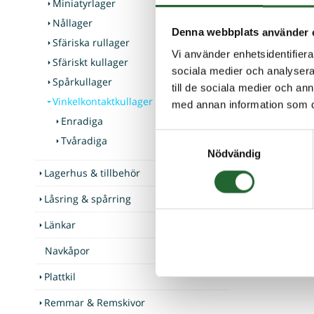
Miniatyrlager
Nållager
Denna webbplats använder 
Sfäriska rullager
Vi använder enhetsidentifierar
Sfäriskt kullager
sociala medier och analysera 
Spårkullager
till de sociala medier och a
Vinkelkontaktkullager
med annan information som du 
Enradiga
Samtyckesval
Tvåradiga
Nödvändig
Lagerhus & tillbehör
Låsring & spårring
Länkar
Navkåpor
Plattkil
Remmar & Remskivor