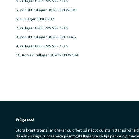
4. Kullager 6204 2RS SKF / FAG
5. Koniskt rullager 30205 EKONOMI
6. Hjullager 30X60X37
7. Kullager 6203 2RS SKF / FAG
8. Koniskt rullager 30206 SKF / FAG
9. Kullager 6005 2RS SKF / FAG
10. Koniskt rullager 30206 EKONOMI
Fråga oss!
Stora kvantiteter eller önskar du offert på något du inte hittar på vår si
då vår kunniga kundservice på
info@kullager.se
så hjälper de dig med e