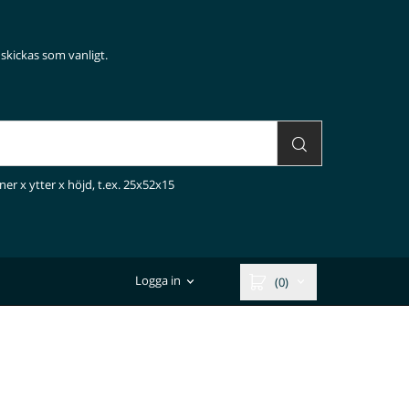
skickas som vanligt.
ner x ytter x höjd, t.ex. 25x52x15
Logga in
(0)