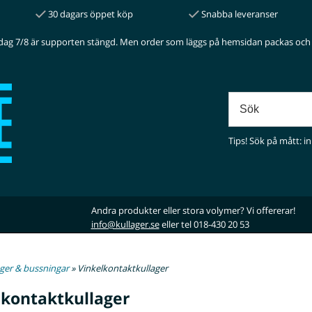
30 dagars öppet köp
Snabba leveranser
dag 7/8 är supporten stängd. Men order som läggs på hemsidan packas och 
Tips! Sök på mått: in
Andra produkter eller stora volymer? Vi offererar!
info@kullager.se
eller tel 018-430 20 53
ager & bussningar
» Vinkelkontaktkullager
lkontaktkullager