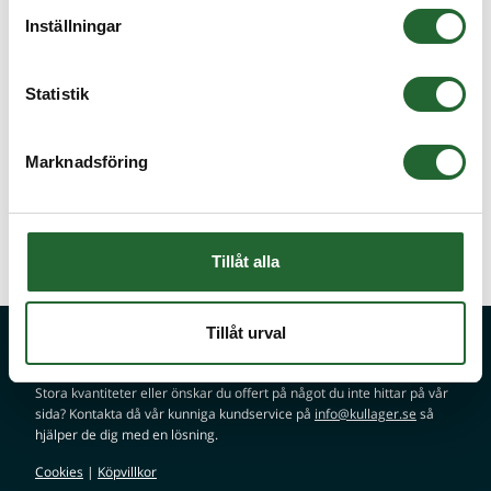
Inställningar
Koniskt rullager 15100/15250
Statistik
25,4x63,5x20,63
442,50 :-
Köp
Marknadsföring
Koniskt rullager 02473/02420
25,4x68,26x22,22
561,25 :-
Köp
Tillåt alla
Tillåt urval
Fråga oss!
Stora kvantiteter eller önskar du offert på något du inte hittar på vår
sida? Kontakta då vår kunniga kundservice på
info@kullager.se
så
hjälper de dig med en lösning.
Cookies
|
Köpvillkor