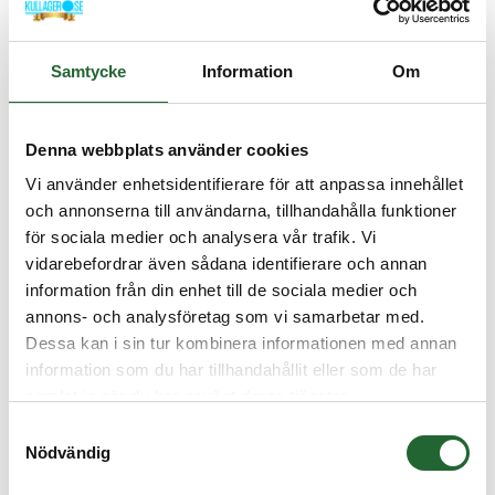
Koniskt rullager 07100S/07210X
25,4x50,8x15,01
från
186,25 :-
Samtycke
Information
Om
Koniskt rullager 07100S/07204
Denna webbplats använder cookies
25,4x51,99x15,01
från
272,50 :-
Vi använder enhetsidentifierare för att anpassa innehållet
och annonserna till användarna, tillhandahålla funktioner
för sociala medier och analysera vår trafik. Vi
Koniskt rullager 1780/1729
vidarebefordrar även sådana identifierare och annan
25,4x56,89x19,36
606,25 :-
information från din enhet till de sociala medier och
Köp
annons- och analysföretag som vi samarbetar med.
Koniskt rullager M84548/M84510
Dessa kan i sin tur kombinera informationen med annan
information som du har tillhandahållit eller som de har
25,4x57,15x19,43
från
122,50 :-
samlat in när du har använt deras tjänster.
Samtyckesval
Nödvändig
Koniskt rullager 15101/15245
25,4x62x19,05
från
218,75 :-