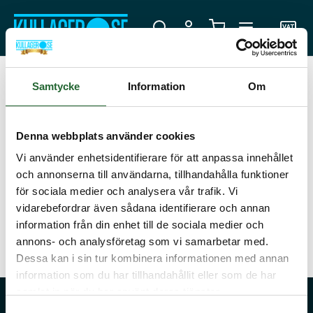
0
Hem
»
Kullager & bussningar
»
Koniska rullager
»
Koniska rullager i
Samtycke
Information
Om
Tum
» Axel 107,95mm
Axel 107,95mm
Denna webbplats använder cookies
Vi använder enhetsidentifierare för att anpassa innehållet
och annonserna till användarna, tillhandahålla funktioner
Koniskt rullager 37425/37625
för sociala medier och analysera vår trafik. Vi
107,95x158,75x23,02
1 915,00 :-
vidarebefordrar även sådana identifierare och annan
Köp
information från din enhet till de sociala medier och
annons- och analysföretag som vi samarbetar med.
Dessa kan i sin tur kombinera informationen med annan
information som du har tillhandahållit eller som de har
samlat in när du har använt deras tjänster.
Fråga oss!