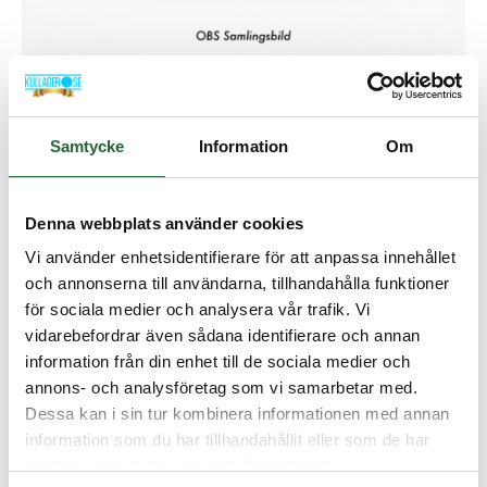
Styrband 8(7,8)x2,5 PTFE/BRONS
Samtycke
Information
Om
Artikelnamn:
Styrband 8(7,8)x2,5 PTFE/BRONS
Artnr:
SRB8025WEB
Denna webbplats använder cookies
Lagerstatus:
I lager
Vi använder enhetsidentifierare för att anpassa innehållet
och annonserna till användarna, tillhandahålla funktioner
43,75 :-
för sociala medier och analysera vår trafik. Vi
vidarebefordrar även sådana identifierare och annan
Lägg i kundvagnen
information från din enhet till de sociala medier och
annons- och analysföretag som vi samarbetar med.
Dessa kan i sin tur kombinera informationen med annan
information som du har tillhandahållit eller som de har
samlat in när du har använt deras tjänster.