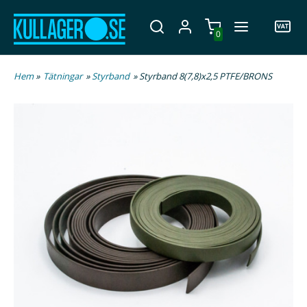
0
Hem
»
Tätningar
»
Styrband
» Styrband 8(7,8)x2,5 PTFE/BRONS