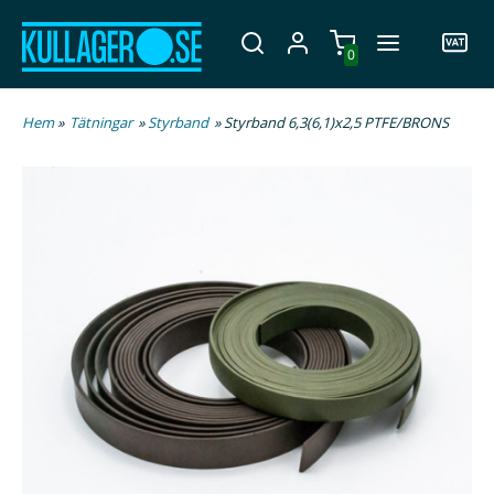
0
Hem
»
Tätningar
»
Styrband
» Styrband 6,3(6,1)x2,5 PTFE/BRONS