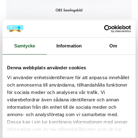
Styrband 6,3(6,1)x2,5
PTFE/BRONS
Samtycke
Information
Om
Artikelnamn:
Styrband 6,3(6,1)x2,5 PTFE/BRONS
Denna webbplats använder cookies
Artnr:
SRB6325WEB
Lagerstatus:
I lager
Vi använder enhetsidentifierare för att anpassa innehållet
och annonserna till användarna, tillhandahålla funktioner
48,75 :-
för sociala medier och analysera vår trafik. Vi
vidarebefordrar även sådana identifierare och annan
information från din enhet till de sociala medier och
Lägg i kundvagnen
annons- och analysföretag som vi samarbetar med.
Dessa kan i sin tur kombinera informationen med annan
information som du har tillhandahållit eller som de har
samlat in när du har använt deras tjänster.