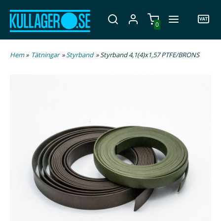
0
Hem
»
Tätningar
»
Styrband
» Styrband 4,1(4)x1,57 PTFE/BRONS