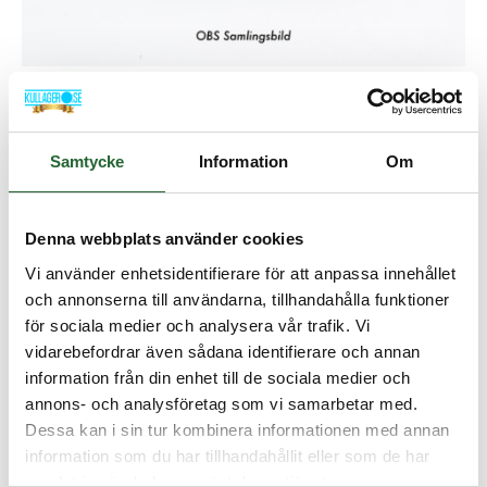
Styrband 4,1(4)x1,57
PTFE/BRONS
Samtycke
Information
Om
Artikelnamn:
Styrband 4,1(4)x1,57 PTFE/BRONS
Denna webbplats använder cookies
Artnr:
SRB40157WEB
Lagerstatus:
I lager
Vi använder enhetsidentifierare för att anpassa innehållet
och annonserna till användarna, tillhandahålla funktioner
72,50 :-
för sociala medier och analysera vår trafik. Vi
vidarebefordrar även sådana identifierare och annan
information från din enhet till de sociala medier och
Lägg i kundvagnen
annons- och analysföretag som vi samarbetar med.
Dessa kan i sin tur kombinera informationen med annan
information som du har tillhandahållit eller som de har
samlat in när du har använt deras tjänster.