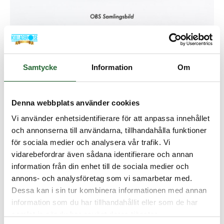
Styrband 15(14,7)x2 PTFE/BRONS
Samtycke
Information
Om
Artikelnamn:
Styrband 15(14,7)x2 PTFE/BRONS
Artnr:
SRB1520WEB
Denna webbplats använder cookies
Lagerstatus:
I lager
Vi använder enhetsidentifierare för att anpassa innehållet
och annonserna till användarna, tillhandahålla funktioner
60,00 :-
för sociala medier och analysera vår trafik. Vi
vidarebefordrar även sådana identifierare och annan
Lägg i kundvagnen
information från din enhet till de sociala medier och
annons- och analysföretag som vi samarbetar med.
Dessa kan i sin tur kombinera informationen med annan
information som du har tillhandahållit eller som de har
samlat in när du har använt deras tjänster.