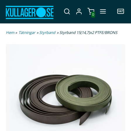
0
Hem
»
Tätningar
»
Styrband
» Styrband 15(14,7)x2 PTFE/BRONS