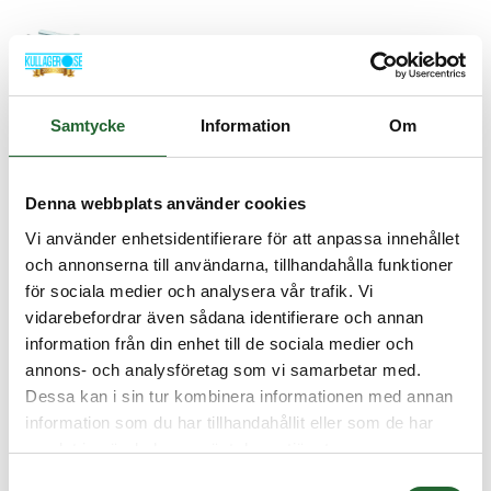
Samtycke
Information
Om
Skruv sexkant UNF 7/16"x83
Denna webbplats använder cookies
Artikelnamn:
Skruv sexkant UNF 7/16"x83
Vi använder enhetsidentifierare för att anpassa innehållet
Artnr:
U6S7/16x83UNF
och annonserna till användarna, tillhandahålla funktioner
Lagerstatus:
I lager
för sociala medier och analysera vår trafik. Vi
vidarebefordrar även sådana identifierare och annan
1+
56,25 :-
information från din enhet till de sociala medier och
10+
45,00 :-
annons- och analysföretag som vi samarbetar med.
Dessa kan i sin tur kombinera informationen med annan
25+
36,25 :-
information som du har tillhandahållit eller som de har
samlat in när du har använt deras tjänster.
Lägg i kundvagnen
Samtyckesval