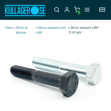
0
Hem
»
Skruv &
»
Skruv sexkant tum
» Skruv sexkant UNF
Mutter
UNF
7/16"x83