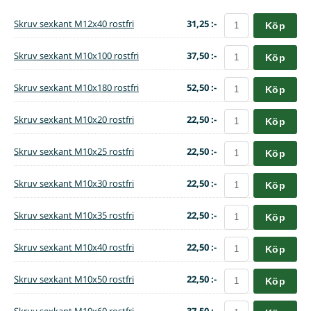
Skruv sexkant M12x40 rostfri
31,25 :-
Köp
Skruv sexkant M10x100 rostfri
37,50 :-
Köp
Skruv sexkant M10x180 rostfri
52,50 :-
Köp
Skruv sexkant M10x20 rostfri
22,50 :-
Köp
Skruv sexkant M10x25 rostfri
22,50 :-
Köp
Skruv sexkant M10x30 rostfri
22,50 :-
Köp
Skruv sexkant M10x35 rostfri
22,50 :-
Köp
Skruv sexkant M10x40 rostfri
22,50 :-
Köp
Skruv sexkant M10x50 rostfri
22,50 :-
Köp
Skruv sexkant M10x60 rostfri
37,50 :-