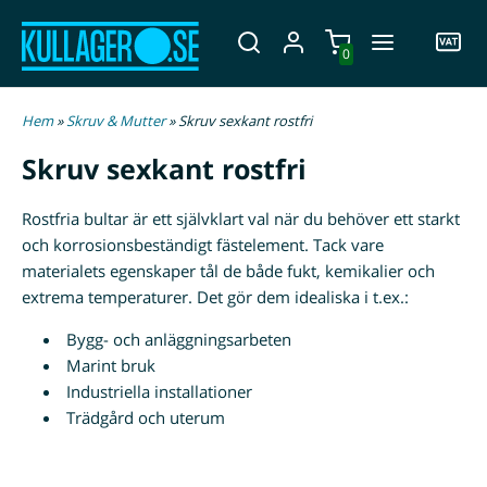
0
Hem
»
Skruv & Mutter
» Skruv sexkant rostfri
Skruv sexkant rostfri
Rostfria bultar är ett självklart val när du behöver ett starkt
och korrosionsbeständigt fästelement. Tack vare
materialets egenskaper tål de både fukt, kemikalier och
extrema temperaturer. Det gör dem idealiska i t.ex.:
Bygg- och anläggningsarbeten
Marint bruk
Industriella installationer
Trädgård och uterum