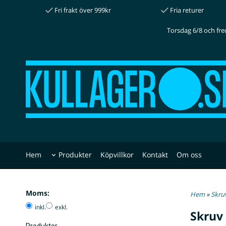
Fri frakt över 999kr
Fria returer
Torsdag 6/8 och fre
Hem
Produkter
Köpvillkor
Kontakt
Om oss
Moms:
Hem
»
Skru
inkl.
exkl.
Skruv
Produkter