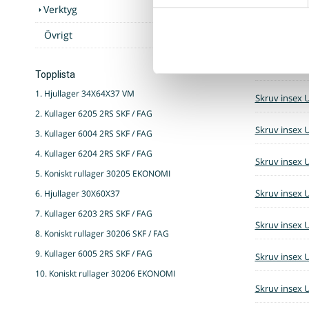
Skruv insex 
Verktyg
Övrigt
Skruv insex 
Skruv insex 
Topplista
1. Hjullager 34X64X37 VM
Skruv insex 
2. Kullager 6205 2RS SKF / FAG
Skruv insex 
3. Kullager 6004 2RS SKF / FAG
4. Kullager 6204 2RS SKF / FAG
Skruv insex 
5. Koniskt rullager 30205 EKONOMI
Skruv insex 
6. Hjullager 30X60X37
7. Kullager 6203 2RS SKF / FAG
Skruv insex 
8. Koniskt rullager 30206 SKF / FAG
9. Kullager 6005 2RS SKF / FAG
Skruv insex 
10. Koniskt rullager 30206 EKONOMI
Skruv insex 