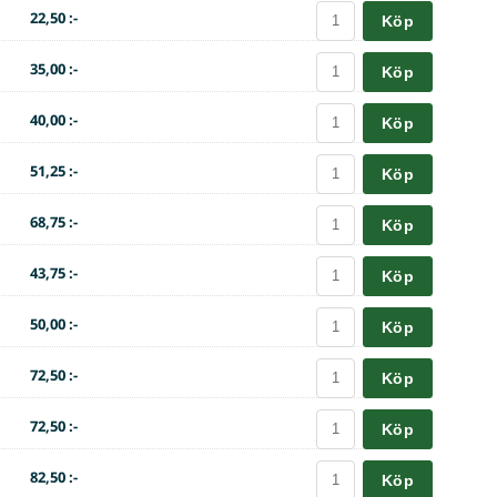
22,50 :-
Köp
35,00 :-
Köp
40,00 :-
Köp
51,25 :-
Köp
68,75 :-
Köp
43,75 :-
Köp
50,00 :-
Köp
72,50 :-
Köp
72,50 :-
Köp
82,50 :-
Köp