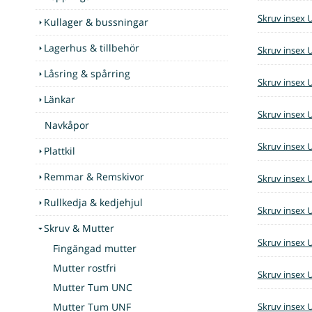
Skruv insex 
Kullager & bussningar
Lagerhus & tillbehör
Skruv insex 
Låsring & spårring
Skruv insex 
Länkar
Skruv insex 
Navkåpor
Skruv insex 
Plattkil
Remmar & Remskivor
Skruv insex 
Rullkedja & kedjehjul
Skruv insex 
Skruv & Mutter
Skruv insex 
Fingängad mutter
Mutter rostfri
Skruv insex 
Mutter Tum UNC
Mutter Tum UNF
Skruv insex 