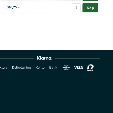
346,25 :-
Köp