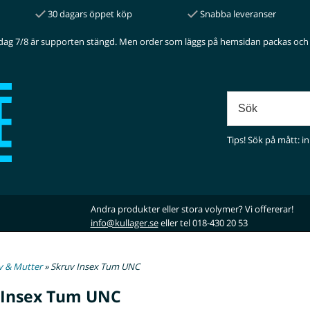
30 dagars öppet köp
Snabba leveranser
dag 7/8 är supporten stängd. Men order som läggs på hemsidan packas och 
Tips! Sök på mått: in
Andra produkter eller stora volymer? Vi offererar!
info@kullager.se
eller tel 018-430 20 53
v & Mutter
» Skruv Insex Tum UNC
 Insex Tum UNC