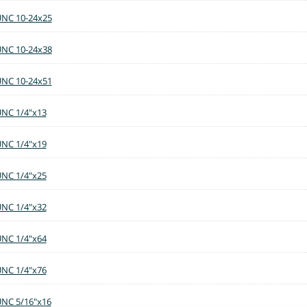
UNC 10-24x25
UNC 10-24x38
UNC 10-24x51
UNC 1/4"x13
UNC 1/4"x19
UNC 1/4"x25
UNC 1/4"x32
UNC 1/4"x64
UNC 1/4"x76
UNC 5/16"x16