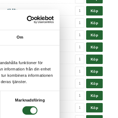
12,50 :-
Köp
12,50 :-
Köp
12,50 :-
Köp
Om
17,50 :-
Köp
22,50 :-
Köp
andahålla funktioner för
n information från din enhet
30,00 :-
Köp
 tur kombinera informationen
deras tjänster.
12,50 :-
Köp
17,50 :-
Köp
Marknadsföring
17,50 :-
Köp