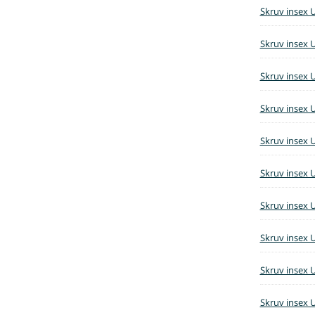
Skruv insex 
Skruv insex 
Skruv insex 
Skruv insex 
Skruv insex 
Skruv insex 
Skruv insex 
Skruv insex 
Skruv insex 
Skruv insex 