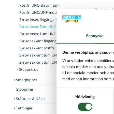
Rostfri UNC-skruv i tum
Skruv insex 
Rostfri UNC/UNF-mutter i tum
Skruv Insex fingängad
Skruv insex 
Skruv Insex Tum UNC
Skruv insex 
Skruv Insex Tum UNF
Samtycke
Skruv sexkant fingängad
Skruv insex 
Skruv sexkant rostfri
Denna webbplats använder 
Skruv sexkant tum UNC
Skruv insex 
Vi använder enhetsidentifierar
Skruv sexkant tum UNF
sociala medier och analysera 
Skruv insex 
Stoppskruv
till de sociala medier och a
med annan information som du 
Smörjnippel
Skruv insex 
Stoppring
Samtyckesval
Skruv insex 
Nödvändig
Stålkulor & Nålar
Skruv insex 
Tätningar