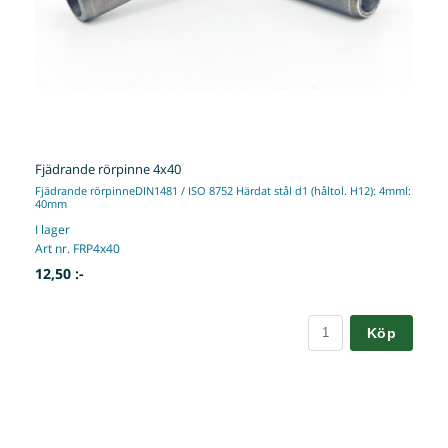
Fjädrande rörpinne 4x40
Fjädrande rörpinneDIN1481 / ISO 8752 Härdat stål d1 (håltol. H12): 4mml:
40mm
I lager
Art nr. FRP4x40
12,50 :-
Köp