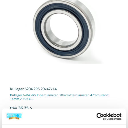
Kullager 6204 2RS 20x47x14
Kullager 6204 2RS Innerdiameter: 20mmYtterdiameter: 47mmBredd:
14mm 2RS = G...
36,25 :-
från