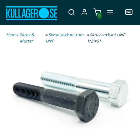
0
Hem
»
Skruv &
»
Skruv sexkant tum
» Skruv sexkant UNF
Mutter
UNF
1/2"x51