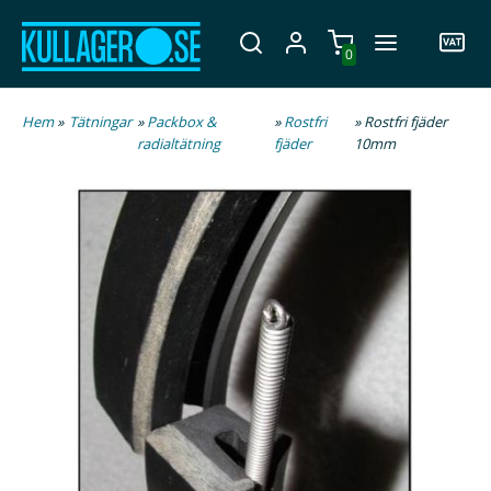
0
Hem
»
Tätningar
»
Packbox &
»
Rostfri
» Rostfri fjäder
radialtätning
fjäder
10mm