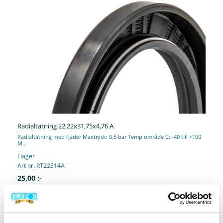
Radialtätning 22,22x31,75x4,76 A
Radialtätning med fjäder Maxtryck: 0,5 bar Temp område C: -40 till +100
M...
I lager
Art nr. RT22314A
25,00 :-
Köp