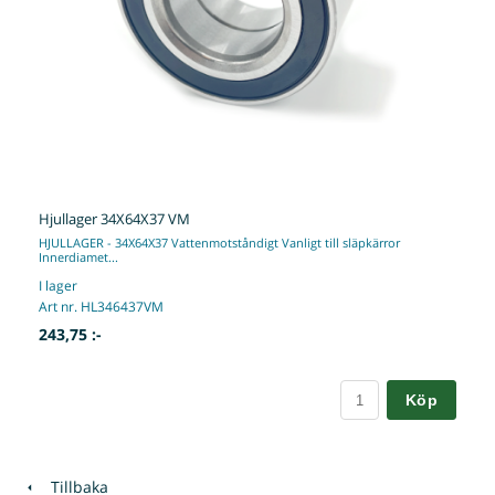
Hjullager 34X64X37 VM
HJULLAGER - 34X64X37 Vattenmotståndigt Vanligt till släpkärror
Innerdiamet...
I lager
Art nr. HL346437VM
243,75 :-
Köp
Tillbaka