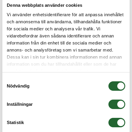
Denna webbplats använder cookies
Kunder som köpt denna produkten har även köpt
Vi använder enhetsidentifierare för att anpassa innehållet
och annonserna till användarna, tillhandahålla funktioner
för sociala medier och analysera vår trafik. Vi
vidarebefordrar även sådana identifierare och annan
information från din enhet till de sociala medier och
annons- och analysföretag som vi samarbetar med.
Dessa kan i sin tur kombinera informationen med annan
information som du har tillhandahållit eller som de har
samlat in när du har använt deras tjänster.
Samtyckesval
Nödvändig
Inställningar
Statistik