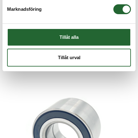
Låsring SGH 58
Marknadsföring
Låsring SGH 58 Fosfaterad spårring i fjäderstål enligt DIN472 Låsring för
h...
I lager
Art nr. SGH58
Tillåt alla
12,50 :-
Köp
Tillåt urval