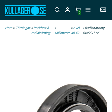
0
Hem
»
Tätningar
»
Packbox &
»
»
Axel
» Radialtätning
radialtätning
Millimeter
40-49
44x56x7 AS