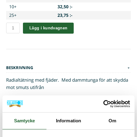
10+
32,50 :-
25+
23,75 :-
Lägg i kundvagnen
BESKRIVNING
Radialtätning med fjäder. Med dammtunga för att skydda
mot smuts utifrån
Maxtryck:
0,5 bar
Temp område C:
-40 till +100
Material:
Nitril (NBR)
Samtycke
Information
Om
SPECIFIKATIONER