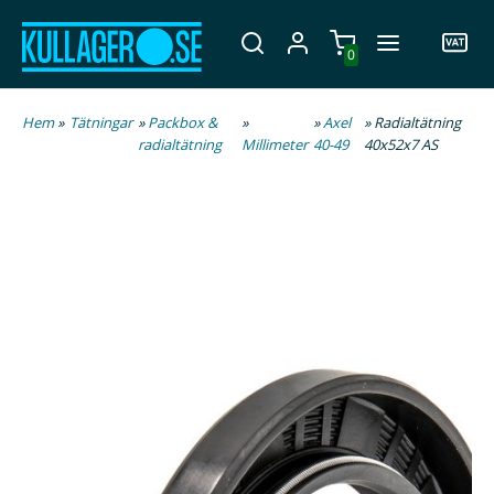
0
Hem
»
Tätningar
»
Packbox &
»
»
Axel
» Radialtätning
radialtätning
Millimeter
40-49
40x52x7 AS