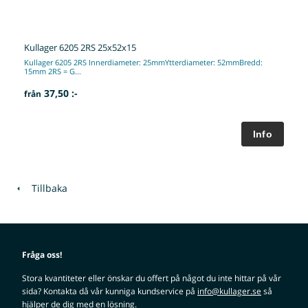
Kullager 6205 2RS 25x52x15
Kullager 6205 2RS Innerdiameter: 25mmYtterdiameter: 52mmBredd:
15mm 2RS = G...
37,50 :-
från
Tillbaka
Fråga oss!
Stora kvantiteter eller önskar du offert på något du inte hittar på vår
sida? Kontakta då vår kunniga kundservice på
info@kullager.se
så
hjälper de dig med en lösning.