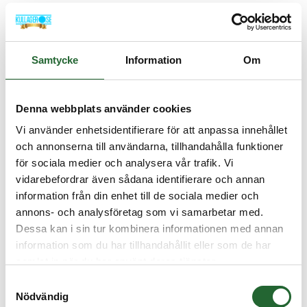
Radialtätning 22x40x7 AS
Radialtätning med fjäder. Med dammtunga för att skydda mot smuts
utifrån Ma...
I lager
Samtycke
Information
Om
Art nr. R22407AS
25,00 :-
Denna webbplats använder cookies
Köp
Vi använder enhetsidentifierare för att anpassa innehållet
och annonserna till användarna, tillhandahålla funktioner
för sociala medier och analysera vår trafik. Vi
vidarebefordrar även sådana identifierare och annan
information från din enhet till de sociala medier och
annons- och analysföretag som vi samarbetar med.
Dessa kan i sin tur kombinera informationen med annan
information som du har tillhandahållit eller som de har
samlat in när du har använt deras tjänster.
Samtyckesval
Nödvändig