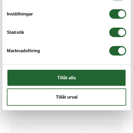
Inställningar
Statistik
Marknadsföring
Kullager 6203 2RS 17x40x12
Kullager 6203 2RS Innerdiameter: 17mmYtterdiameter: 40mmBredd:
12mm2RS = Gum...
Tillåt alla
27,50 :-
från
Tillåt urval