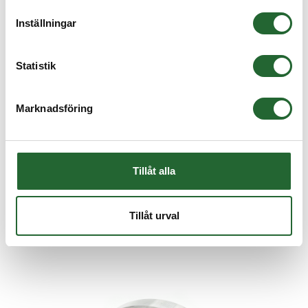
Inställningar
Statistik
Marknadsföring
Koniskt rullager 30205 25x52x16,25
KONISKT RULLAGER 30205 Innerdiameter: 25mmYtterdiameter:
52mmBredd: 16,25mm ...
86,25 :-
från
Tillåt alla
Tillåt urval