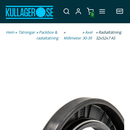
0
Hem
»
Tätningar
»
Packbox &
»
»
Axel
» Radialtätning
radialtätning
Millimeter
30-39
32x52x7 AS