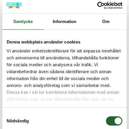
Kullager 6205 2RS C3 25x52x15
I lager
Art nr. 62052RSC3
Samtycke
Information
Om
82,50 :-
Denna webbplats använder cookies
Köp
Vi använder enhetsidentifierare för att anpassa innehållet
och annonserna till användarna, tillhandahålla funktioner
för sociala medier och analysera vår trafik. Vi
vidarebefordrar även sådana identifierare och annan
information från din enhet till de sociala medier och
annons- och analysföretag som vi samarbetar med.
Dessa kan i sin tur kombinera informationen med annan
information som du har tillhandahållit eller som de har
samlat in när du har använt deras tjänster.
Samtyckesval
Nödvändig