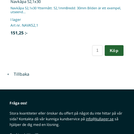
Navkåpa 52,1x30
Navkåpa 52,1x30 Yttermått: 52,1mmBredd: 30mm Bilden är ett exempel,
utseend...
I lager
Art nr. NAVK52,1
151,25 :-
Köp
Tillbaka
Fråga oss!
Stora kvantiteter eller önskar du offert på något du inte hittar på vår
sida? Kontakta då vår kunniga kundservice på
info@kullager.se
så
hjälper de dig med en lösning.