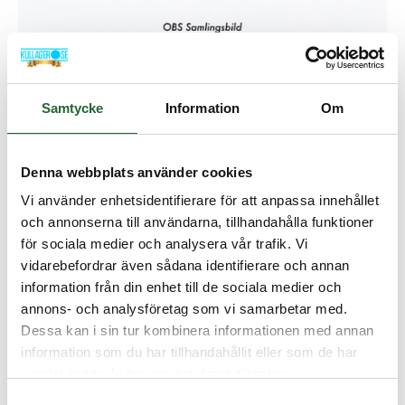
O-ring 21,89x2,62 HNBR
Samtycke
Information
Om
Artikelnamn:
O-ring 21,89x2,62 HNBR
Artnr:
OR2621HNBR
Denna webbplats använder cookies
Lagerstatus:
I lager
Vi använder enhetsidentifierare för att anpassa innehållet
och annonserna till användarna, tillhandahålla funktioner
62,50 :-
för sociala medier och analysera vår trafik. Vi
vidarebefordrar även sådana identifierare och annan
information från din enhet till de sociala medier och
Lägg i kundvagnen
annons- och analysföretag som vi samarbetar med.
Dessa kan i sin tur kombinera informationen med annan
information som du har tillhandahållit eller som de har
samlat in när du har använt deras tjänster.
Samtyckesval