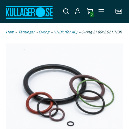
0
Hem
»
Tätningar
»
O-ring
»
HNBR (för AC)
» O-ring 21,89x2,62 HNBR