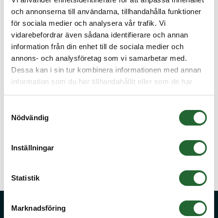
och annonserna till användarna, tillhandahålla funktioner
Kullager 4205 ATN9 - 25x52x18
395,00 :-
Köp
för sociala medier och analysera vår trafik. Vi
Kullager 4206 TVH - 30x62x20
455,00 :-
vidarebefordrar även sådana identifierare och annan
Köp
information från din enhet till de sociala medier och
Kullager 4207 - 35x72x23
550,00 :-
annons- och analysföretag som vi samarbetar med.
Köp
Dessa kan i sin tur kombinera informationen med annan
Kullager 4208 - 40x80x23
605,00 :-
Köp
information som du har tillhandahållit eller som de har
samlat in när du har använt deras tjänster.
Kullager 4209 - 45x85x23
700,00 :-
Köp
Samtyckesval
Nödvändig
Kullager 4210 - 50x90x23
840,00 :-
Köp
Kullager 4212 ATN9 - 60x110x28
1 118,75 :-
Inställningar
Köp
Statistik
Marknadsföring
Fråga oss!