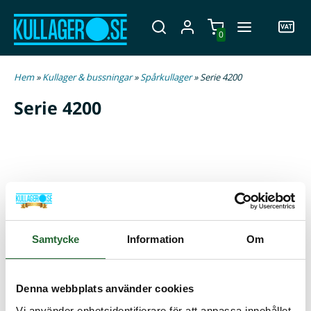
0
Hem
»
Kullager & bussningar
»
Spårkullager
» Serie 4200
Serie 4200
Kullager 4201 ATN9 - 12x32x14
300,00 :-
Köp
Kullager 4202 ATN9 - 15x35x14
417,50 :-
Köp
Samtycke
Information
Om
Kullager 4203 ATN9 - 17x40x16
340,00 :-
Köp
Denna webbplats använder cookies
Kullager 4204 - 20x47x18
360,00 :-
Köp
Vi använder enhetsidentifierare för att anpassa innehållet