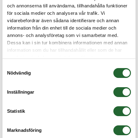
75x160x55
3 323,75 :-
Köp
och annonserna till användarna, tillhandahålla funktioner
för sociala medier och analysera vår trafik. Vi
Sfäriskt rullager 22315-E1-XL-K
vidarebefordrar även sådana identifierare och annan
75x160x55
3 323,75 :-
information från din enhet till de sociala medier och
Köp
annons- och analysföretag som vi samarbetar med.
Sfäriskt rullager 22315-E1-XL-K-C3
Dessa kan i sin tur kombinera informationen med annan
information som du har tillhandahållit eller som de har
75x160x55
3 323,75 :-
Köp
samlat in när du har använt deras tjänster.
Sfäriskt rullager 22316-E1-XL 80x170x58
3 976,25 :-
Köp
Samtyckesval
Nödvändig
Sfäriskt rullager 22316-E1-XL-C3
80x170x58
3 976,25 :-
Köp
Inställningar
Sfäriskt rullager 22316-E1-XL-K
Statistik
80x170x58
3 976,25 :-
Köp
Sfäriskt rullager 22316-E1-XL-K-C3
Marknadsföring
80x170x58
3 976,25 :-
Köp