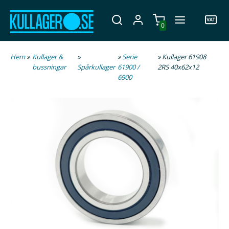
0
Hem
»
Kullager &
»
»
Serie
» Kullager 61908
bussningar
Spårkullager
61900 /
2RS 40x62x12
6900