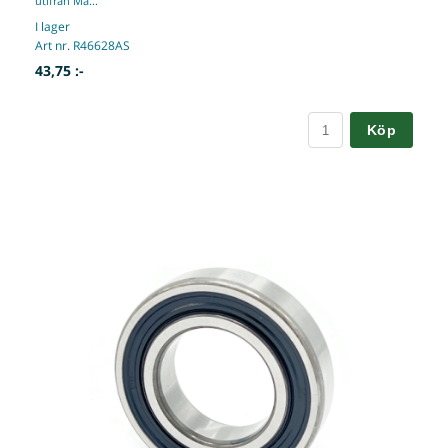
utifrån Ma...
I lager
Art nr. R46628AS
43,75 :-
Köp