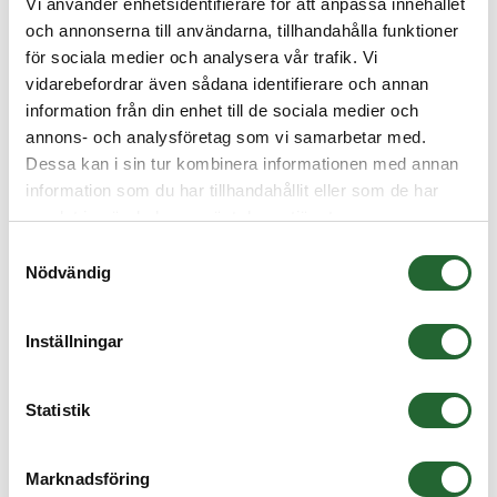
Vi använder enhetsidentifierare för att anpassa innehållet
och annonserna till användarna, tillhandahålla funktioner
för sociala medier och analysera vår trafik. Vi
vidarebefordrar även sådana identifierare och annan
information från din enhet till de sociala medier och
annons- och analysföretag som vi samarbetar med.
Dessa kan i sin tur kombinera informationen med annan
information som du har tillhandahållit eller som de har
samlat in när du har använt deras tjänster.
Samtyckesval
Nödvändig
Kullager 6205 2RS 25x52x15
Kullager 6205 2RS Innerdiameter: 25mmYtterdiameter: 52mmBredd:
Inställningar
15mm 2RS = G...
37,50 :-
från
Statistik
Marknadsföring