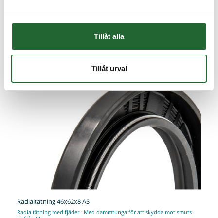
Tillåt alla
Tillåt urval
Radialtätning 46x62x8 AS
Radialtätning med fjäder. Med dammtunga för att skydda mot smuts