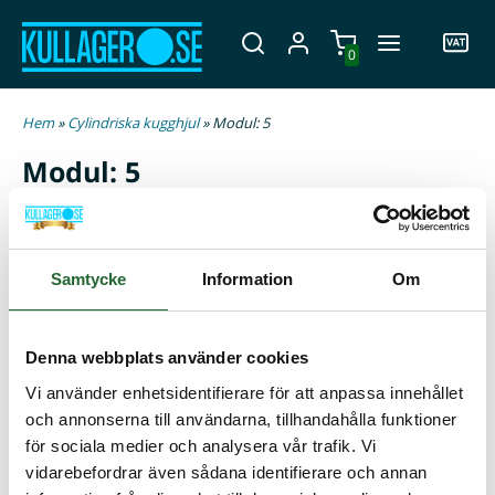
0
Hem
»
Cylindriska kugghjul
» Modul: 5
Modul: 5
Samtycke
Information
Om
Cylindriskt kugghjul M5 - Z12
856,25 :-
Köp
Denna webbplats använder cookies
Cylindriskt kugghjul M5 - Z15
1 173,75 :-
Köp
Vi använder enhetsidentifierare för att anpassa innehållet
och annonserna till användarna, tillhandahålla funktioner
Cylindriskt kugghjul M5 - Z16
1 355,00 :-
Köp
för sociala medier och analysera vår trafik. Vi
Cylindriskt kugghjul M5 - Z18
1 643,75 :-
vidarebefordrar även sådana identifierare och annan
Köp