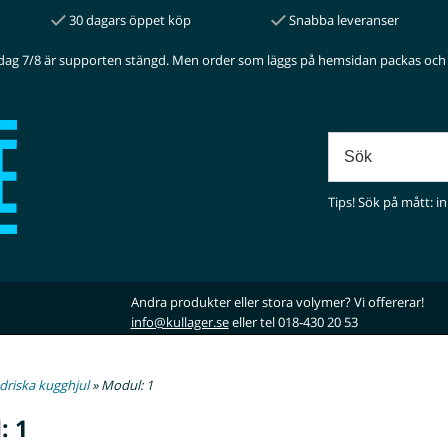
30 dagars öppet köp
Snabba leveranser
dag 7/8 är supporten stängd. Men order som läggs på hemsidan packas och 
Tips! Sök på mått: in
Andra produkter eller stora volymer? Vi offererar!
info@kullager.se
eller tel 018-430 20 53
driska kugghjul
» Modul: 1
: 1