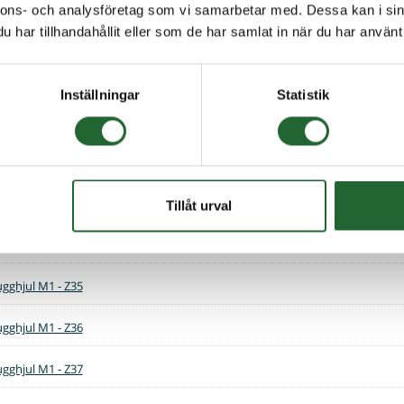
nnons- och analysföretag som vi samarbetar med. Dessa kan i sin
har tillhandahållit eller som de har samlat in när du har använt 
ugghjul M1 - Z29
ugghjul M1 - Z30
Inställningar
Statistik
ugghjul M1 - Z31
ugghjul M1 - Z32
ugghjul M1 - Z33
Tillåt urval
ugghjul M1 - Z34
ugghjul M1 - Z35
ugghjul M1 - Z36
ugghjul M1 - Z37