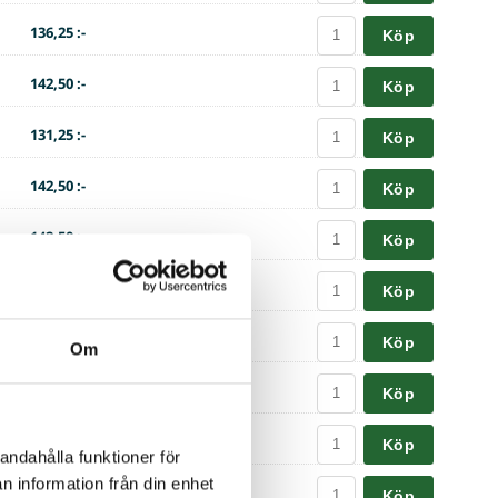
136,25 :-
Köp
142,50 :-
Köp
131,25 :-
Köp
142,50 :-
Köp
142,50 :-
Köp
150,00 :-
Köp
153,75 :-
Köp
Om
153,75 :-
Köp
153,75 :-
Köp
andahålla funktioner för
n information från din enhet
156,25 :-
Köp