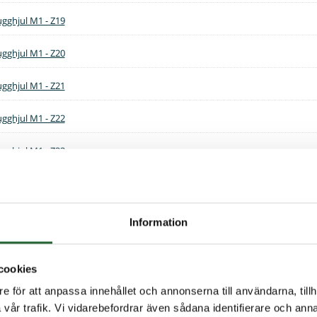
ugghjul M1 - Z19
ugghjul M1 - Z20
ugghjul M1 - Z21
ugghjul M1 - Z22
ugghjul M1 - Z23
ugghjul M1 - Z24
ugghjul M1 - Z25
Information
ugghjul M1 - Z26
cookies
ugghjul M1 - Z27
e för att anpassa innehållet och annonserna till användarna, tillh
vår trafik. Vi vidarebefordrar även sådana identifierare och anna
ugghjul M1 - Z28