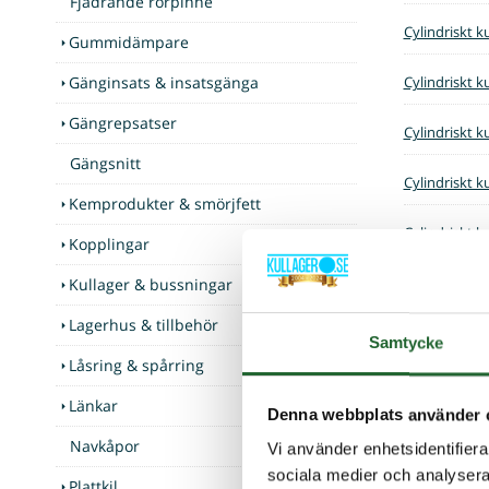
Fjädrande rörpinne
Cylindriskt k
Gummidämpare
Gänginsats & insatsgänga
Cylindriskt k
Gängrepsatser
Cylindriskt k
Gängsnitt
Cylindriskt k
Kemprodukter & smörjfett
Cylindriskt k
Kopplingar
Cylindriskt k
Kullager & bussningar
Lagerhus & tillbehör
Cylindriskt k
Samtycke
Låsring & spårring
Cylindriskt k
Länkar
Denna webbplats använder 
Cylindriskt k
Navkåpor
Vi använder enhetsidentifierar
sociala medier och analysera 
Cylindriskt k
Plattkil