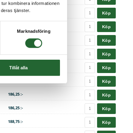
 tur kombinera informationen
deras tjänster.
158,75 :-
Köp
161,25 :-
Köp
Marknadsföring
168,75 :-
Köp
168,75 :-
Köp
180,00 :-
Tillåt alla
Köp
182,50 :-
Köp
186,25 :-
Köp
186,25 :-
Köp
188,75 :-
Köp