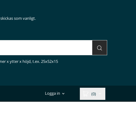
skickas som vanligt.
ner x ytter x höjd, t.ex. 25x52x15
Logga in
(0)