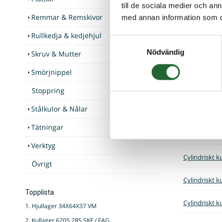
till de sociala medier och a
Remmar & Remskivor
med annan information som du 
Cylindriskt k
Rullkedja & kedjehjul
Samtyckesval
Cylindriskt k
Nödvändig
Skruv & Mutter
Cylindriskt k
Smörjnippel
Cylindriskt k
Stoppring
Stålkulor & Nålar
Cylindriskt k
Tätningar
Cylindriskt k
Verktyg
Cylindriskt k
Övrigt
Cylindriskt k
Topplista
Cylindriskt k
1. Hjullager 34X64X37 VM
2. Kullager 6205 2RS SKF / FAG