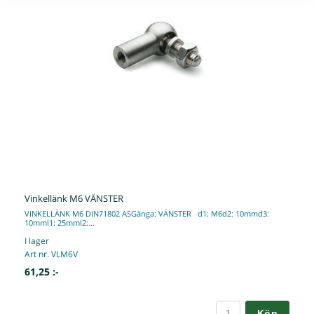
Vinkellänk M6 VÄNSTER
VINKELLÄNK M6 DIN71802 ASGänga: VÄNSTER d1: M6d2: 10mmd3:
10mml1: 25mml2:...
I lager
Art nr. VLM6V
61,25 :-
Köp