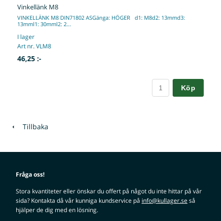
Vinkellänk M8
VINKELLÄNK M8 DIN71802 ASGänga: HÖGER d1: M8d2: 13mmd3:
13mml1: 30mml2: 2...
I lager
Art nr. VLM8
46,25 :-
Köp
Tillbaka
Fråga oss!
Stora kvantiteter eller önskar du offert på något du inte hittar på vår
sida? Kontakta då vår kunniga kundservice på
info@kullager.se
så
hjälper de dig med en lösning.