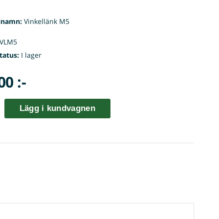
lnamn:
Vinkellänk M5
VLM5
tatus:
I lager
00 :-
Lägg i kundvagnen