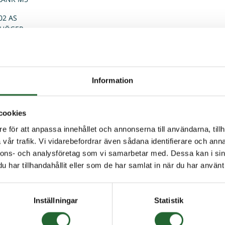
02 AS
 HÖGER
m
m
mm
Information
8mm
5mm
2mm
cookies
mm
e för att anpassa innehållet och annonserna till användarna, tillh
vår trafik. Vi vidarebefordrar även sådana identifierare och anna
nnons- och analysföretag som vi samarbetar med. Dessa kan i sin
 köpt denna produkten har även köpt
har tillhandahållit eller som de har samlat in när du har använt 
Inställningar
Statistik