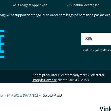
30 dagars öppet köp
Snabba leveranser
dag 7/8 är supporten stängd. Men order som läggs på hemsidan packas och 
Tips! Sök på mått: in
Andra produkter eller stora volymer? Vi offererar!
info@kullager.se
eller tel 018-430 20 53
ar
»
Vinkellänk DIN 71802
» Vinkellänk M5
Vin