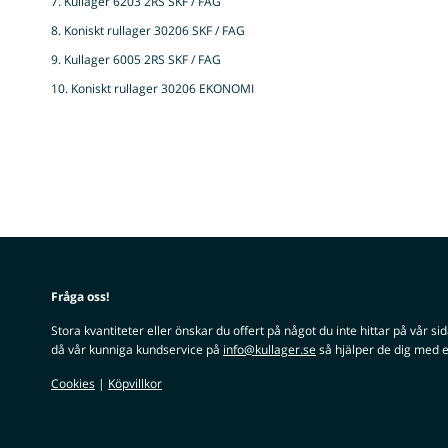
7. Kullager 6203 2RS SKF / FAG
8. Koniskt rullager 30206 SKF / FAG
9. Kullager 6005 2RS SKF / FAG
10. Koniskt rullager 30206 EKONOMI
Fråga oss!
Stora kvantiteter eller önskar du offert på något du inte hittar på vår si
då vår kunniga kundservice på
info@kullager.se
så hjälper de dig med e
Cookies
|
Köpvillkor