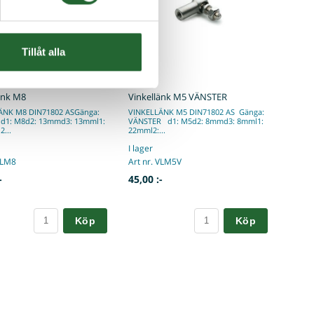
Tillåt alla
änk M8
Vinkellänk M5 VÄNSTER
ÄNK M8 DIN71802 ASGänga:
VINKELLÄNK M5 DIN71802 AS Gänga:
1: M8d2: 13mmd3: 13mml1:
VÄNSTER d1: M5d2: 8mmd3: 8mml1:
2...
22mml2:...
I lager
VLM8
Art nr. VLM5V
-
45,00 :-
Köp
Köp