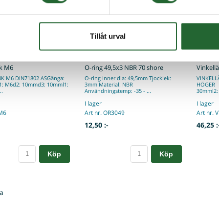
Tillåt urval
nk M6
O-ring 49,5x3 NBR 70 shore
Vinkell
K M6 DIN71802 ASGänga:
O-ring Inner dia: 49,5mm Tjocklek:
VINKELL
: M6d2: 10mmd3: 10mml1:
3mm Material: NBR
HÖGER d
..
Användningstemp: -35 - ...
30mml2: 
I lager
I lager
LM6
Art nr. OR3049
Art nr. 
12,50 :-
46,25 :
Köp
Köp
a