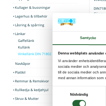
Kullager & bussningar
DIN718
Gänga:
Lagerhus & tillbehör
d1: M5
Låsring & spårring
d2: 8m
d3: 8m
Länkar
l1: 22
Samtycke
Gaffellänk
l2: 14,
Kullänk
l3: 28,
l4: 10,
Denna webbplats använder 
Vinkellänk DIN 71802
t: 10,5
Vi använder enhetsidentifierar
Navkåpor
sociala medier och analysera 
Plattkil
till de sociala medier och a
Kunder som
med annan information som du 
Remmar & Remskivor
Samtyckesval
Rullkedja & kedjehjul
Nödvändig
Skruv & Mutter