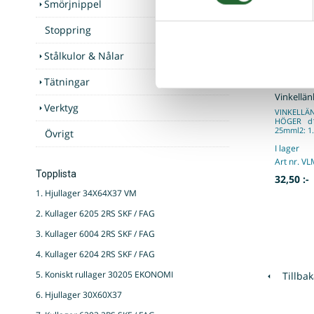
Smörjnippel
Stoppring
Stålkulor & Nålar
Tätningar
Vinkellä
Verktyg
VINKELLÄN
HÖGER d1
25mml2: 1.
Övrigt
I lager
Art nr. V
Topplista
32,50 :-
1. Hjullager 34X64X37 VM
2. Kullager 6205 2RS SKF / FAG
3. Kullager 6004 2RS SKF / FAG
4. Kullager 6204 2RS SKF / FAG
5. Koniskt rullager 30205 EKONOMI
Tillbak
6. Hjullager 30X60X37