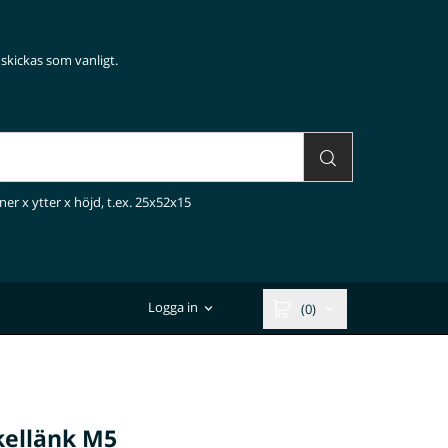
skickas som vanligt.
ner x ytter x höjd, t.ex. 25x52x15
Logga in
(0)
kellänk M5