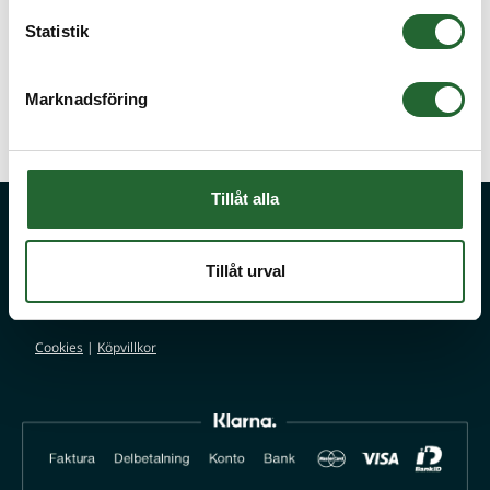
Statistik
Marknadsföring
Lagerhus 2 hål stående
Tillåt alla
Fråga oss!
Stora kvantiteter eller önskar du offert på något du inte hittar på vår
Tillåt urval
sida? Kontakta då vår kunniga kundservice på
info@kullager.se
så
hjälper de dig med en lösning.
Cookies
|
Köpvillkor