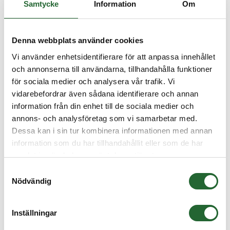
Samtycke
Information
Om
Denna webbplats använder cookies
Vi använder enhetsidentifierare för att anpassa innehållet
och annonserna till användarna, tillhandahålla funktioner
Flänslagerhus 2 hål
Flänslagerhus 2 hål stående
för sociala medier och analysera vår trafik. Vi
vidarebefordrar även sådana identifierare och annan
information från din enhet till de sociala medier och
annons- och analysföretag som vi samarbetar med.
Dessa kan i sin tur kombinera informationen med annan
information som du har tillhandahållit eller som de har
samlat in när du har använt deras tjänster.
Samtyckesval
Flänslagerhus 3 hål
Flänslagerhus 4 hål
Nödvändig
Inställningar