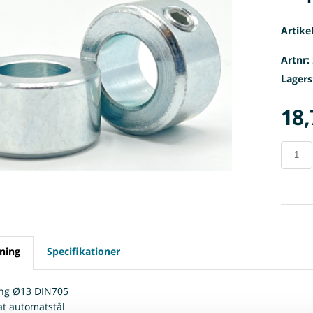
Artike
Artnr:
Lagers
18,
ning
Specifikationer
ng Ø13 DIN705
at automatstål