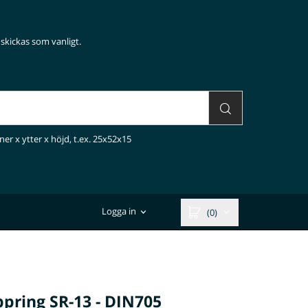
skickas som vanligt.
ner x ytter x höjd, t.ex. 25x52x15
Logga in
(0)
ppring SR-13 - DIN705