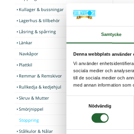
Innerm
Kullager & bussningar
Yttermå
Lagerhus & tillbehör
Bredd 
Stoppsk
Låsring & spårring
Samtycke
Länkar
Navkåpor
Tillbak
Denna webbplats använder 
Vi använder enhetsidentifierar
Plattkil
sociala medier och analysera 
Remmar & Remskivor
till de sociala medier och a
med annan information som du 
Rullkedja & kedjehjul
Skruv & Mutter
Samtyckesval
Nödvändig
Smörjnippel
Stoppring
Stålkulor & Nålar