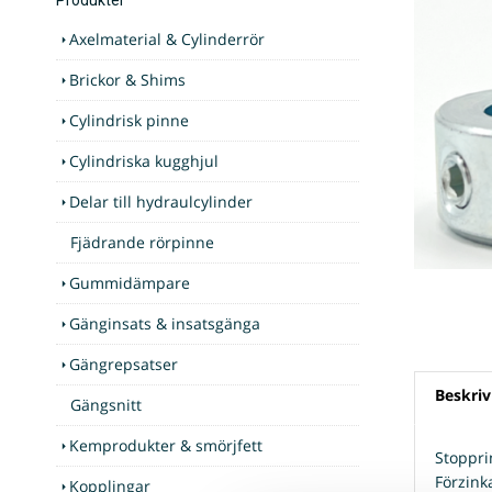
Axelmaterial & Cylinderrör
Brickor & Shims
Cylindrisk pinne
Cylindriska kugghjul
Delar till hydraulcylinder
Fjädrande rörpinne
Gummidämpare
Gänginsats & insatsgänga
Gängrepsatser
Beskriv
Gängsnitt
Kemprodukter & smörjfett
Stoppri
Förzink
Kopplingar