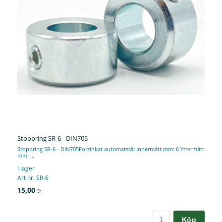
Stoppring SR-6 - DIN705
Stoppring SR-6 - DIN705Förzinkat automatstål Innermått mm: 6 Yttermått
mm: ...
I lager
Art nr. SR-6
15,00 :-
Köp