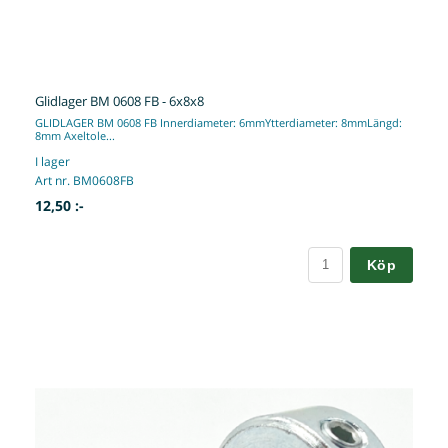
Glidlager BM 0608 FB - 6x8x8
GLIDLAGER BM 0608 FB Innerdiameter: 6mmYtterdiameter: 8mmLängd:
8mm Axeltole...
I lager
Art nr. BM0608FB
12,50 :-
Köp