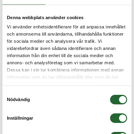
Denna webbplats använder cookies
Vi använder enhetsidentifierare för att anpassa innehållet
och annonserna till användarna, tillhandahålla funktioner
för sociala medier och analysera vår trafik. Vi
vidarebefordrar även sådana identifierare och annan
information från din enhet till de sociala medier och
annons- och analysföretag som vi samarbetar med.
Dessa kan i sin tur kombinera informationen med annan
information som du har tillhandahållit eller som de har
samlat in när du har använt deras tjänster.
Samtyckesval
Nödvändig
Stoppring SR-5 - DIN705
Stoppring Ø5 DIN705Förzinkat automatstål Innermått mm: 5 Yttermått
Inställningar
mm: 10 B...
I lager