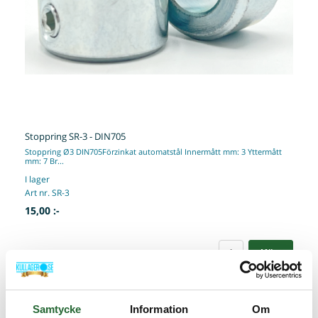
Stoppring SR-3 - DIN705
Stoppring Ø3 DIN705Förzinkat automatstål Innermått mm: 3 Yttermått
mm: 7 Br...
I lager
Art nr. SR-3
15,00 :-
Köp
Samtycke
Information
Om