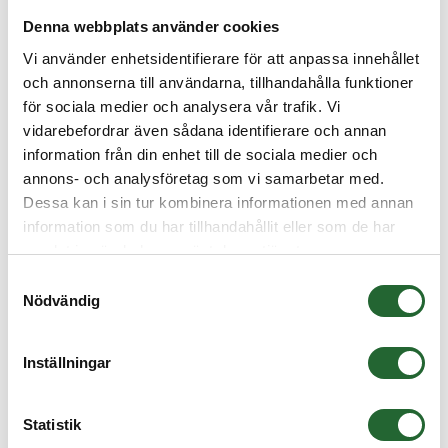
Denna webbplats använder cookies
Vi använder enhetsidentifierare för att anpassa innehållet
och annonserna till användarna, tillhandahålla funktioner
för sociala medier och analysera vår trafik. Vi
vidarebefordrar även sådana identifierare och annan
information från din enhet till de sociala medier och
annons- och analysföretag som vi samarbetar med.
Dessa kan i sin tur kombinera informationen med annan
information som du har tillhandahållit eller som de har
samlat in när du har använt deras tjänster.
Samtyckesval
Nödvändig
Plattkil 6x6x20
Plattkil enligt SMS2306 / DIN6885Tolerans h9 Måtten benämns bredd x
höjd x l...
Inställningar
I lager
Art nr. PK6620
12,50 :-
Statistik