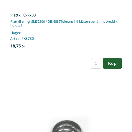
Plattkil 8x7x30
Plattkil enligt SMS2306 / DIN6885Tolerans h9 Måtten benämns bredd x
höjd x l...
I lager
Art nr. PK8730
18,75 :-
Köp