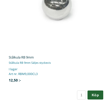
Stålkula RB 9mm
Stålkula RB 9mm Säljes styckevis
I lager
Art nr. RBM9,000CL3
12,50 :-
Köp