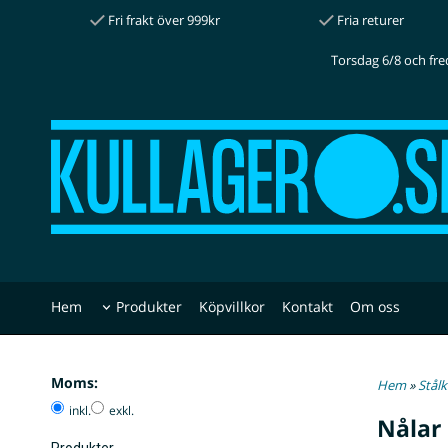
Fri frakt över 999kr
Fria returer
Torsdag 6/8 och fre
Hem
Produkter
Köpvillkor
Kontakt
Om oss
Moms:
Hem
»
Stålk
inkl.
exkl.
Nålar
Produkter