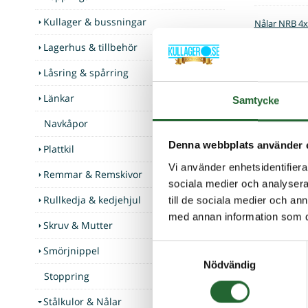
Kullager & bussningar
Nålar NRB 4
Lagerhus & tillbehör
Nålar NRB 5
Låsring & spårring
Nålar NRB 5
Länkar
Samtycke
Navkåpor
Denna webbplats använder 
Plattkil
Vi använder enhetsidentifierar
Remmar & Remskivor
sociala medier och analysera 
Rullkedja & kedjehjul
till de sociala medier och a
med annan information som du 
Skruv & Mutter
Samtyckesval
Smörjnippel
Nödvändig
Stoppring
Stålkulor & Nålar