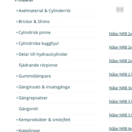
Axelmaterial & Cylinderrör
Brickor & Shims
Cylindrisk pinne
Nålar NRB 2
Cylindriska kugghjul
Nålar NRB 2
Delar till hydraulcylinder
Nålar NRB 2
Fjädrande rörpinne
Nålar NRB 2
Gummidämpare
Gänginsats & insatsgänga
Nålar NRB 3
Gängrepsatser
Nålar NRB 3
Gängsnitt
Nålar NRB 3
Kemprodukter & smörjfett
Nålar NRB 4
Kopplingar