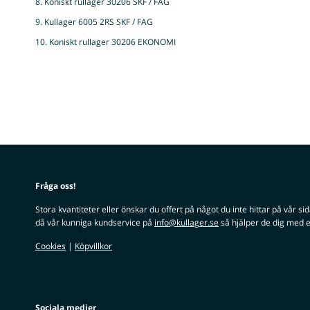
8. Koniskt rullager 30206 SKF / FAG
9. Kullager 6005 2RS SKF / FAG
10. Koniskt rullager 30206 EKONOMI
Fråga oss!
Stora kvantiteter eller önskar du offert på något du inte hittar på vår si
då vår kunniga kundservice på
info@kullager.se
så hjälper de dig med e
Cookies
|
Köpvillkor
Sociala medier