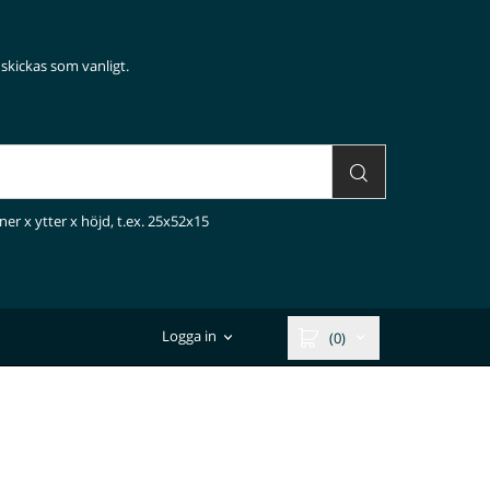
skickas som vanligt.
ner x ytter x höjd, t.ex. 25x52x15
Logga in
(0)