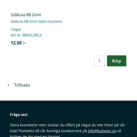
Stålkula RB 2mm
Stålkula RB 2mm Säljes styckevis
I lager
Art nr. RBM2,0KL3
12,50 :-
Köp
Tillbaka
Fråga oss!
Stora kvantiteter eller önskar du offert på något du inte hittar på vår
sida? Kontakta då vår kunniga kundservice på
info@kullager.se
så
hjälper de dig med en lösning.