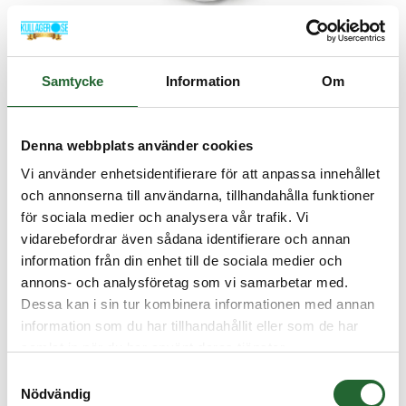
Samtycke
Information
Om
Stålkula RB 3mm rostfri
Denna webbplats använder cookies
Stålkula RB 3mm rostfri Säljes styckevis
Vi använder enhetsidentifierare för att anpassa innehållet
I lager
och annonserna till användarna, tillhandahålla funktioner
Art nr. RBM3RF
för sociala medier och analysera vår trafik. Vi
12,50 :-
vidarebefordrar även sådana identifierare och annan
information från din enhet till de sociala medier och
Köp
annons- och analysföretag som vi samarbetar med.
Dessa kan i sin tur kombinera informationen med annan
information som du har tillhandahållit eller som de har
samlat in när du har använt deras tjänster.
Samtyckesval
Nödvändig