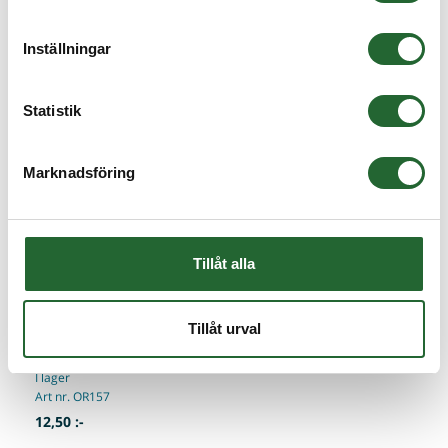
Inställningar
Statistik
Marknadsföring
Tillåt alla
O-ring 7x1,5 NBR 70 shore
Tillåt urval
O-ring Inner dia: 7mm Tjocklek: 1,5mm Material: NBR Användningstemp:
-35 - +100
I lager
Art nr. OR157
12,50 :-