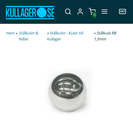
0
Hem
»
Stålkulor &
»
Stålkulor - Kulor till
» Stålkula RB
Nålar
kullager
1,5mm