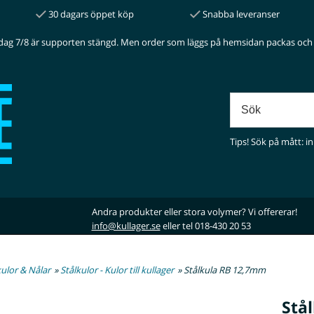
30 dagars öppet köp
Snabba leveranser
dag 7/8 är supporten stängd. Men order som läggs på hemsidan packas och 
Tips! Sök på mått: in
Andra produkter eller stora volymer? Vi offererar!
info@kullager.se
eller tel 018-430 20 53
kulor & Nålar
»
Stålkulor - Kulor till kullager
» Stålkula RB 12,7mm
Stå