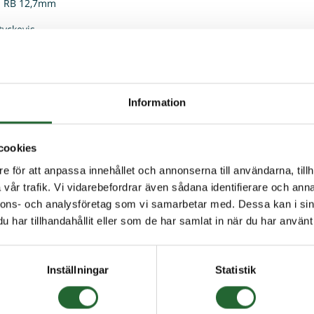
a RB 12,7mm
tyckevis
 köpt denna produkten har även köpt
Information
cookies
e för att anpassa innehållet och annonserna till användarna, tillh
vår trafik. Vi vidarebefordrar även sådana identifierare och anna
nnons- och analysföretag som vi samarbetar med. Dessa kan i sin
har tillhandahållit eller som de har samlat in när du har använt 
 RB 10mm
Stålkula RB 9mm
Kullage
Inställningar
Statistik
B 10mm Säljes styckevis
Stålkula RB 9mm Säljes styckevis
I lager
I lager
BM10,0
Art nr. RBM9,000CL3
Art nr. 