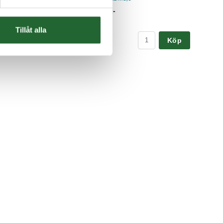
-
12,50 :-
Tillåt alla
Köp
Köp