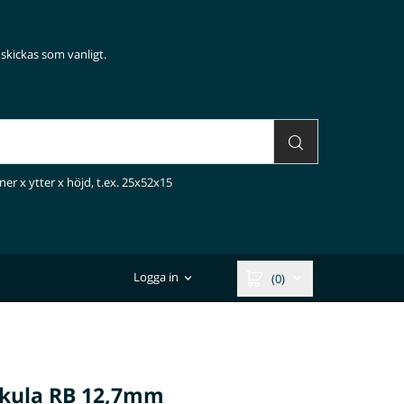
skickas som vanligt.
ner x ytter x höjd, t.ex. 25x52x15
Logga in
(0)
lkula RB 12,7mm