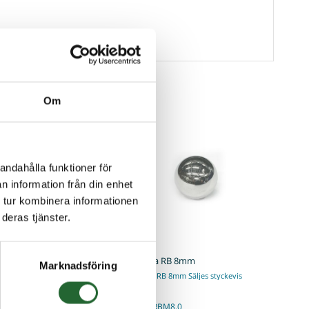
Om
andahålla funktioner för
n information från din enhet
 tur kombinera informationen
deras tjänster.
r 623 3x10x4
Stålkula RB 8mm
Marknadsföring
Stålkula RB 8mm Säljes styckevis
I lager
623
Art nr. RBM8,0