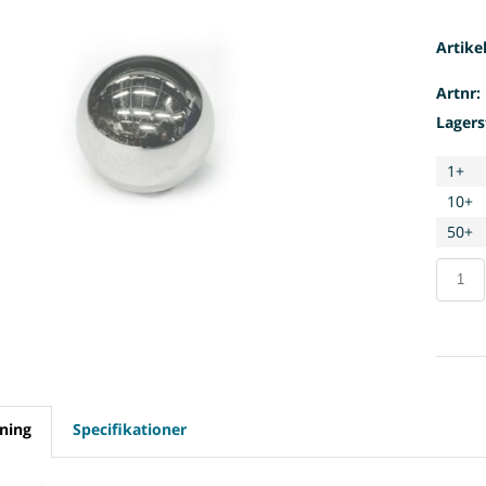
Artike
Artnr:
Lagers
1+
10+
50+
ning
Specifikationer