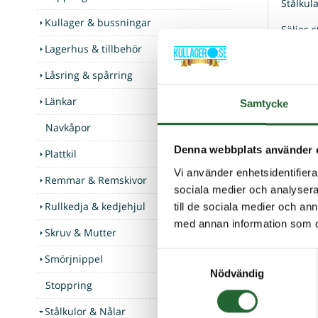
Stålkul
Kullager & bussningar
Säljes s
Lagerhus & tillbehör
Låsring & spårring
Kunder som
Länkar
Samtycke
Navkåpor
Denna webbplats använder 
Plattkil
Vi använder enhetsidentifierar
Remmar & Remskivor
sociala medier och analysera 
Rullkedja & kedjehjul
till de sociala medier och a
med annan information som du 
Skruv & Mutter
Samtyckesval
Smörjnippel
Stålkula
Nödvändig
Stoppring
Stålkula R
I lager
Stålkulor & Nålar
Art nr. R