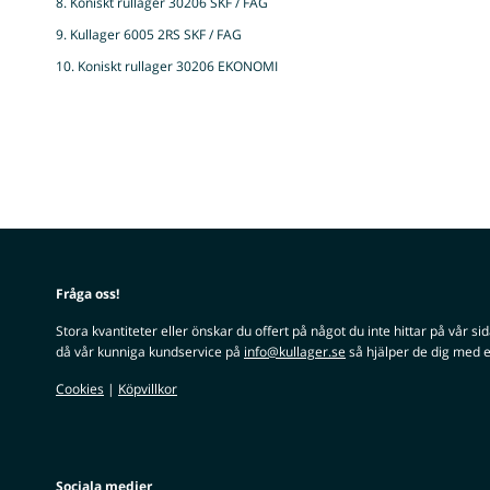
8. Koniskt rullager 30206 SKF / FAG
9. Kullager 6005 2RS SKF / FAG
10. Koniskt rullager 30206 EKONOMI
Fråga oss!
Stora kvantiteter eller önskar du offert på något du inte hittar på vår si
då vår kunniga kundservice på
info@kullager.se
så hjälper de dig med e
Cookies
|
Köpvillkor
Sociala medier