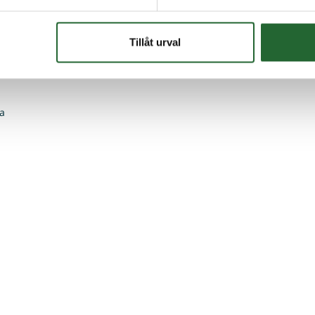
12,50 :-
37,50 :
Tillåt urval
Köp
Köp
a