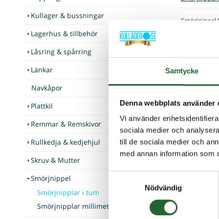
Kullager & bussningar
Smörjnippel 
Lagerhus & tillbehör
Smörjnippel 
Låsring & spårring
Länkar
Samtycke
Navkåpor
Denna webbplats använder 
Plattkil
Vi använder enhetsidentifierar
Remmar & Remskivor
sociala medier och analysera 
Rullkedja & kedjehjul
till de sociala medier och a
med annan information som du 
Skruv & Mutter
Samtyckesval
Smörjnippel
Nödvändig
Smörjnipplar i tum
Smörjnipplar millimeter