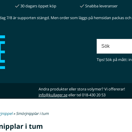
30 dagars öppet köp
Snabba leveranser
dag 7/8 är supporten stängd. Men order som läggs på hemsidan packas och 
Tips! Sök på mått: in
Andra produkter eller stora volymer? Vi offererar!
info@kullager.se
eller tel 018-430 20 53
jnippel
» Smörjnipplar i tum
nipplar i tum