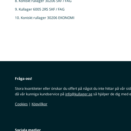
8. Koniskt rullager 30206 SKF / FAG
9. Kullager 6005 2RS SKF / FAG
10. Koniskt rullager 30206 EKONOMI
Fråga oss!
Stora kvantiteter eller önskar du offert på något du inte hittar på vår si
då vår kunniga kundservice på
info@kullager.se
så hjälper de dig med e
Cookies
|
Köpvillkor
Sociala medier