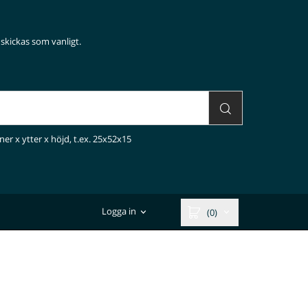
skickas som vanligt.
ner x ytter x höjd, t.ex. 25x52x15
Logga in
(0)