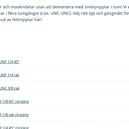
r och maskindelar utan att demontera med smörjnipplar i tum! Vi er
ar i flera tumgängor (t.ex. UNF, UNC). Välj rätt typ och gängmått fö
bud av fettnipplar här!
UNF 1/4 45°
UNF 1/4 rak
UNC 3/8 rak
R 1/8 45° rörgäng
R 1/8 rak rörgäng
R 1/4 45° rörgäng