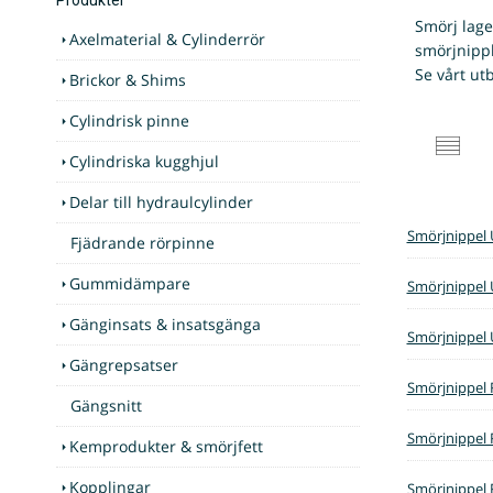
Smörj lage
Axelmaterial & Cylinderrör
smörjnippl
Se vårt ut
Brickor & Shims
Cylindrisk pinne
Cylindriska kugghjul
Delar till hydraulcylinder
Smörjnippel 
Fjädrande rörpinne
Gummidämpare
Smörjnippel 
Gänginsats & insatsgänga
Smörjnippel 
Gängrepsatser
Smörjnippel 
Gängsnitt
Smörjnippel 
Kemprodukter & smörjfett
Kopplingar
Smörjnippel 