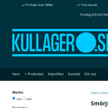
Fri frakt över 999kr
Fria returer
Torsdag 6/8 och fre
Hem
Produkter
Köpvillkor
Kontakt
Om oss
Moms:
Hem
»
Smör
inkl.
exkl.
Smörj
Produkter