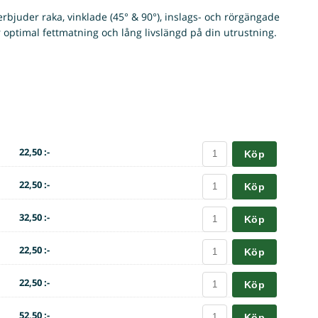
bjuder raka, vinklade (45° & 90°), inslags- och rörgängade
r optimal fettmatning och lång livslängd på din utrustning.
22,50 :-
Köp
22,50 :-
Köp
32,50 :-
Köp
22,50 :-
Köp
22,50 :-
Köp
52,50 :-
Köp