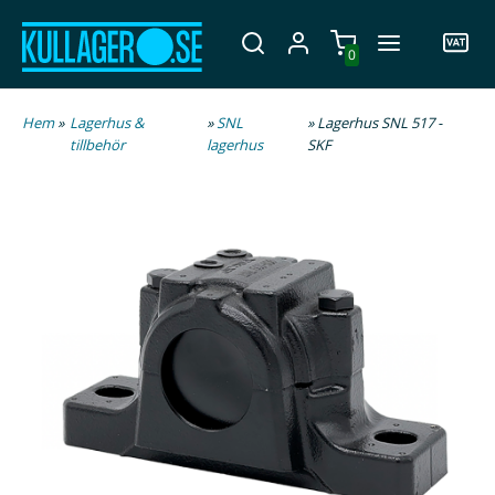
0
Hem
»
Lagerhus &
»
SNL
» Lagerhus SNL 517 -
tillbehör
lagerhus
SKF