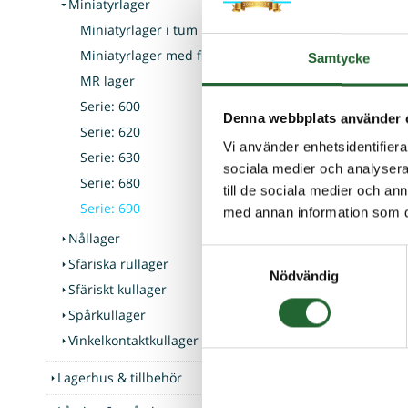
Miniatyrlager
Kullager 
Miniatyrlager i tum
Miniatyrlager med fläns
Samtycke
Kullager 6
Ytterdiame
MR lager
s...
Serie: 600
Denna webbplats använder 
Serie: 620
50,0
Vi använder enhetsidentifierar
från
Serie: 630
sociala medier och analysera 
Serie: 680
till de sociala medier och a
Serie: 690
med annan information som du 
Nållager
Samtyckesval
Sfäriska rullager
Tillbak
Nödvändig
Sfäriskt kullager
Spårkullager
Vinkelkontaktkullager
Lagerhus & tillbehör