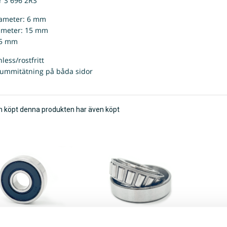
r S 696 2RS
iameter: 6 mm
ameter: 15 mm
 5 mm
nless/rostfritt
ummitätning på båda sidor
 köpt denna produkten har även köpt