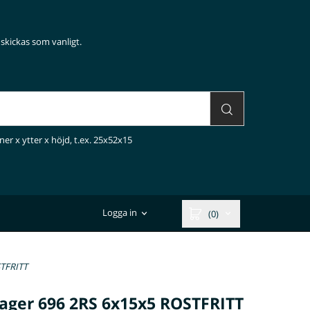
skickas som vanligt.
ner x ytter x höjd, t.ex. 25x52x15
Logga in
(0)
STFRITT
lager 696 2RS 6x15x5 ROSTFRITT