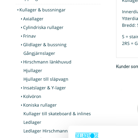
Kullage
Kullager & bussningar
Innerd
Ytterdi
Axiallager
Bredd:
Cylindriska rullager
Frinav
S = stai
2RS = G
Glidlager & bussning
Gångjärnslager
Hirschmann länkhuvud
Kunder som
Hjullager
Hjullager till släpvagn
Insatslager & Y-lager
Kolvöron
Koniska rullager
Kullager till skateboard & inlines
Ledlager
Ledlager Hirschmann