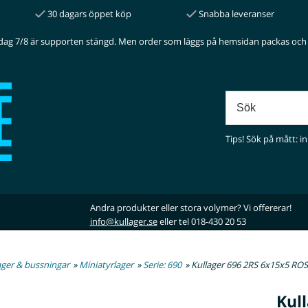
30 dagars öppet köp
Snabba leveranser
dag 7/8 är supporten stängd. Men order som läggs på hemsidan packas och 
Tips! Sök på mått: in
Andra produkter eller stora volymer? Vi offererar!
info@kullager.se
eller tel 018-430 20 53
ager & bussningar
»
Miniatyrlager
»
Serie: 690
» Kullager 696 2RS 6x15x5 RO
Kul