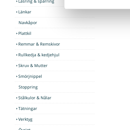
Låsring & spårring
Länkar
Navkåpor
Plattkil
Remmar & Remskivor
Rullkedja & kedjehjul
Skruv & Mutter
Smörjnippel
Stoppring
Stålkulor & Nålar
Tätningar
Verktyg
Övrigt