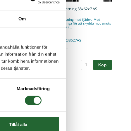
HF 1216 B 12x18x16
Radialtätning 38x62x7 AS
Om
F 1216 B Innerdiameter:
Radialtätning med fjäder. Med
erdiameter: 18mmBredd:
dammtunga för att skydda mot smuts
utifrån Ma...
I lager
 HF1216
Art nr. R38627AS
:-
43,75 :-
andahålla funktioner för
n information från din enhet
 tur kombinera informationen
Köp
Köp
deras tjänster.
Marknadsföring
Tillåt alla