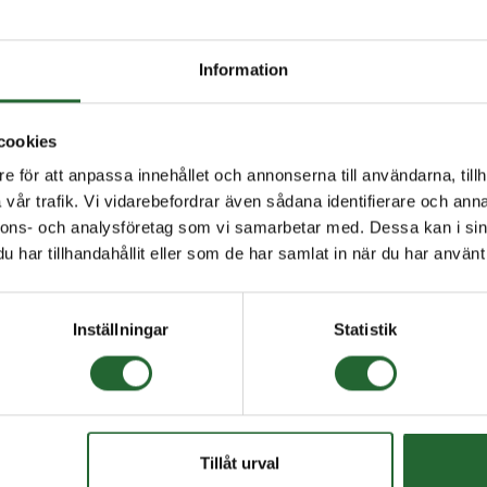
698 2RS 8x19x6
Koniskt rullager 30204
Frinav 
20x47x15,25
Information
98 2RS Innerdiameter: 8 mm
KONISKT RULLAGER 30204
FRINAV H
ter: 19 mm Bredd: 6 mm S =
Innerdiameter: 20mmYtterdiameter:
12mmYtt
47mmBredd: 15,25mm ...
16mm
I lager
cookies
Art nr.
0 :-
68,75 :-
135,00 
e för att anpassa innehållet och annonserna till användarna, tillh
från
vår trafik. Vi vidarebefordrar även sådana identifierare och anna
nnons- och analysföretag som vi samarbetar med. Dessa kan i sin
har tillhandahållit eller som de har samlat in när du har använt 
a
Inställningar
Statistik
Tillåt urval