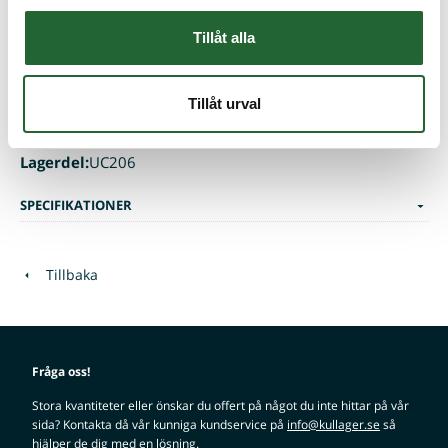
FYTB30TF
Axellåsning:
Två stoppskruvar
Tillåt alla
Tätning:
Två frikterande gummibrickor
Basvarvtal med axel tolerans h6:
6 300 r/min
Tillåt urval
Bärighetstal dynamiskt:
1 950KG
Bärighetstal statiskt:
1 120KG
Lagerdel:
UC206
SPECIFIKATIONER
Tillbaka
Fråga oss!
Stora kvantiteter eller önskar du offert på något du inte hittar på vår
sida? Kontakta då vår kunniga kundservice på
info@kullager.se
så
hjälper de dig med en lösning.