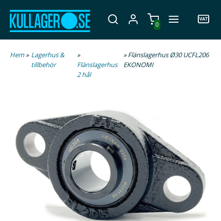
0
Hem
»
Lagerhus &
»
» Flänslagerhus Ø30 UCFL206
tillbehör
Flänslagerhus
EKONOMI
2 hål