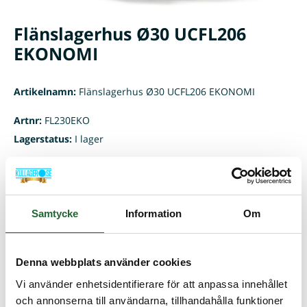
Flänslagerhus Ø30 UCFL206
EKONOMI
Artikelnamn:
Flänslagerhus Ø30 UCFL206 EKONOMI
Artnr:
FL230EKO
Lagerstatus:
I lager
223,75 :-
Lägg i kundvagnen
Samtycke
Information
Om
Denna webbplats använder cookies
Vi använder enhetsidentifierare för att anpassa innehållet
och annonserna till användarna, tillhandahålla funktioner
BESKRIVNING