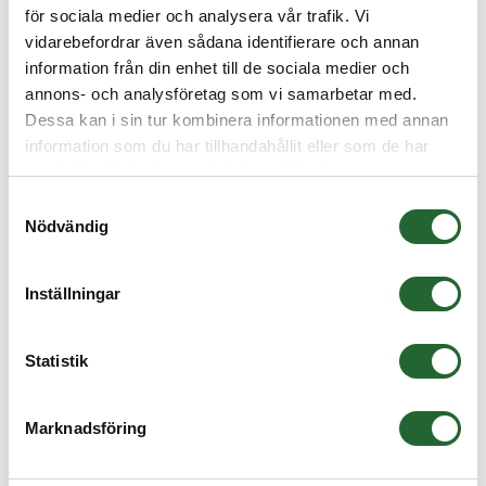
för sociala medier och analysera vår trafik. Vi
Flänslagerhus Ø30 UCFL206 EKONOMI
vidarebefordrar även sådana identifierare och annan
information från din enhet till de sociala medier och
Axelhål:
30mm
annons- och analysföretag som vi samarbetar med.
Skruvhål CC:
117mm
Dessa kan i sin tur kombinera informationen med annan
Total längd:
80mm
information som du har tillhandahållit eller som de har
Total höjd:
40,2mm
samlat in när du har använt deras tjänster.
Se alla mått samt ritning
Samtyckesval
Nödvändig
Skillnad i mått från SKF:
Total bredd hus: 148mm (SKF 141,5mm)
Total längd: 80mm (SKF 83mm)
Inställningar
Total höjd: 40,2mm (SKF 42,2mm)
CC bulthål: 117mm (SKF 116,5mm)
Statistik
Diameter på hål för fästskruvar: 16 (SKF 11,5mm)
Total höjd hus: 31mm (SKF 32,5mm)
Flänsbredd: 14mm (SKF 13mm)
Marknadsföring
Alternativa lagerhusbenänmningar:
SFT 30, PCJTY 30,