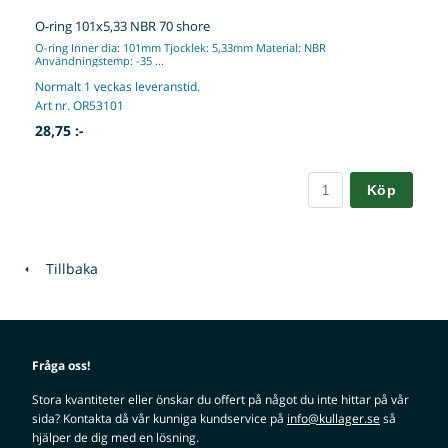
O-ring 101x5,33 NBR 70 shore
O-ring Inner dia: 101mm Tjocklek: 5,33mm Material: NBR
Användningstemp: -35 ...
Normalt 1 veckas leveranstid.
Art nr. OR53101
28,75 :-
Köp
Tillbaka
Fråga oss!
Stora kvantiteter eller önskar du offert på något du inte hittar på vår
sida? Kontakta då vår kunniga kundservice på
info@kullager.se
så
hjälper de dig med en lösning.