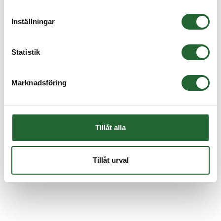
Inställningar
Statistik
U-manschett 50x65x10 SIL Polyurethan
U-manschett, för invändig tätning mot stång. Material: Polyurethan Max
tryck...
Marknadsföring
I lager
Art nr. UNS506510SIL
97,50 :-
Tillåt alla
Köp
Tillåt urval