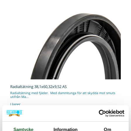
Radialtätning 38,1x60,32x9,52 AS
Radialtätning med fjäder. Med dammtunga för att skydda mot smuts
utifrån Ma...
I lager
Art nr. RT38609AS
43,75 :-
Samtycke
Information
Om