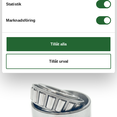
Statistik
Koniskt rullager 30206 30x62x17,25
KONISKT RULLAGER 30206 Innerdiameter: 30mmYtterdiameter:
62mm Bredd: 17,25mm...
Marknadsföring
93,75 :-
från
Tillåt alla
Tillåt urval