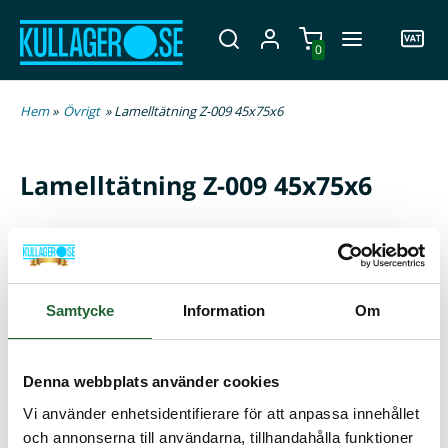
0
Hem
»
Övrigt
» Lamelltätning Z-009 45x75x6
Lamelltätning Z-009 45x75x6
Artikelnamn:
Lamelltätning Z-009 45x75x6
Artnr:
Z009
Samtycke
Information
Om
Lagerstatus:
I lager
195,00 :-
Denna webbplats använder cookies
Vi använder enhetsidentifierare för att anpassa innehållet
och annonserna till användarna, tillhandahålla funktioner
Lägg i kundvagnen