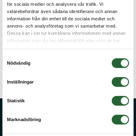
för sociala medier och analysera vår trafik. Vi
vidarebefordrar även sådana identifierare och annan
information från din enhet till de sociala medier och
annons- och analysföretag som vi samarbetar med.
Dessa kan i sin tur kombinera informationen med annan
BESKRIVNING
information som du har tillhandahållit eller som de har
samlat in när du har använt deras tjänster.
Lamelltätning Z-009 45x75x6
Samtyckesval
SPECIFIKATIONER
Nödvändig
Inställningar
Tillbaka
Statistik
Fråga oss!
Marknadsföring
Stora kvantiteter eller önskar du offert på något du inte hittar på vår
sida? Kontakta då vår kunniga kundservice på
info@kullager.se
så
hjälper de dig med en lösning.