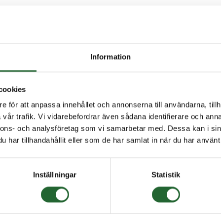
ning
Specifikationer
2.609 -2Z/C3 SKF 9x24x7
Information
lyamidhållare
cookies
e för att anpassa innehållet och annonserna till användarna, tillh
 köpt denna produkten har även köpt
vår trafik. Vi vidarebefordrar även sådana identifierare och anna
nnons- och analysföretag som vi samarbetar med. Dessa kan i sin
har tillhandahållit eller som de har samlat in när du har använt 
Inställningar
Statistik