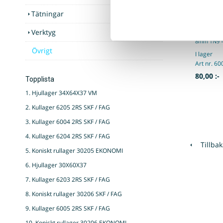
Tätningar
Kullager
Kullager 6
Verktyg
12mmYtter
8mm TN9 =.
Övrigt
I lager
Art nr. 6
80,00 :-
Topplista
1. Hjullager 34X64X37 VM
2. Kullager 6205 2RS SKF / FAG
3. Kullager 6004 2RS SKF / FAG
4. Kullager 6204 2RS SKF / FAG
Tillbak
5. Koniskt rullager 30205 EKONOMI
6. Hjullager 30X60X37
7. Kullager 6203 2RS SKF / FAG
8. Koniskt rullager 30206 SKF / FAG
9. Kullager 6005 2RS SKF / FAG
10. Koniskt rullager 30206 EKONOMI