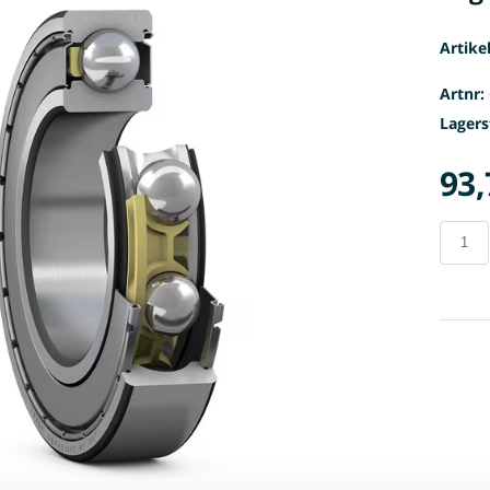
Artike
Artnr:
Lagers
93,