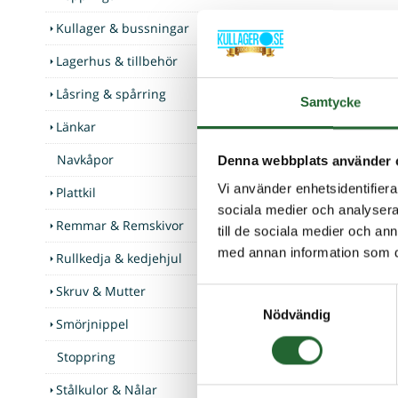
Kullager & bussningar
Beskriv
Lagerhus & tillbehör
Låsring & spårring
Lager E
Samtycke
Länkar
Med po
Navkåpor
Denna webbplats använder 
Vi använder enhetsidentifierar
Plattkil
Kunder som
sociala medier och analysera 
Remmar & Remskivor
till de sociala medier och a
med annan information som du 
Rullkedja & kedjehjul
Skruv & Mutter
Samtyckesval
Nödvändig
Smörjnippel
Stoppring
Stålkulor & Nålar