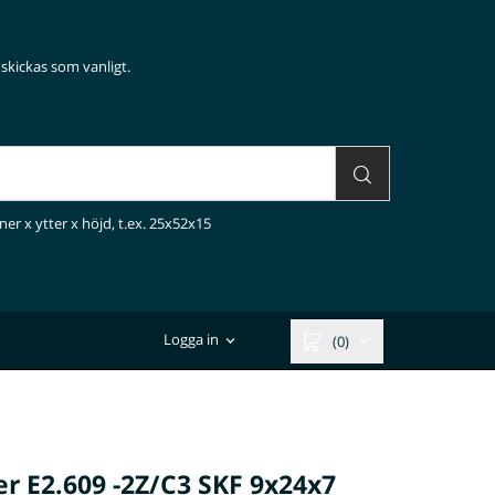
skickas som vanligt.
ner x ytter x höjd, t.ex. 25x52x15
Logga in
(0)
er E2.609 -2Z/C3 SKF 9x24x7