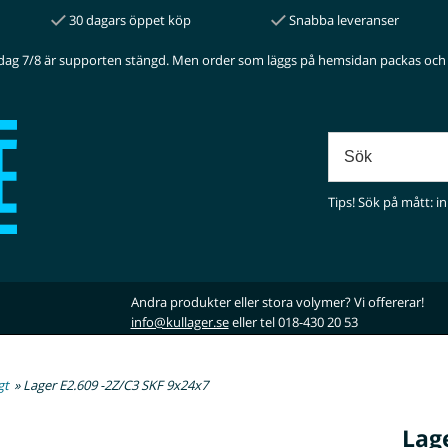
30 dagars öppet köp
Snabba leveranser
dag 7/8 är supporten stängd. Men order som läggs på hemsidan packas och 
Tips! Sök på mått: in
Andra produkter eller stora volymer? Vi offererar!
info@kullager.se
eller tel 018-430 20 53
gt
» Lager E2.609 -2Z/C3 SKF 9x24x7
Lag