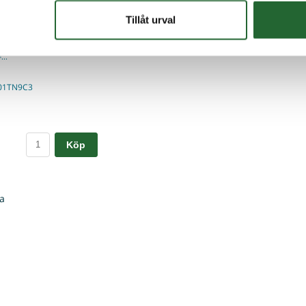
Tillåt urval
 6001 TN9 C3 12x28x8
001 TN9 C3 Innerdiameter:
diameter: 28mmBredd:
..
001TN9C3
Köp
a