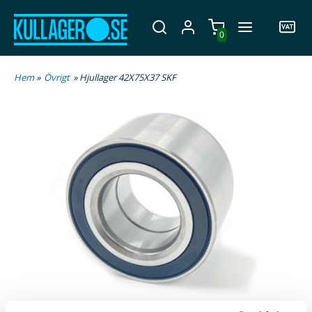
0
Hem
»
Övrigt
» Hjullager 42X75X37 SKF