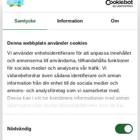
Hjullager 42X75X37 SKF
SKF
Samtycke
Information
Om
Artikelnamn:
Hjullager 42X75X37 SKF
Artnr:
VKBA1460
Denna webbplats använder cookies
Lagerstatus:
Normalt 1 veckas leveranstid.
Vi använder enhetsidentifierare för att anpassa innehållet
och annonserna till användarna, tillhandahålla funktioner
731,25 :-
för sociala medier och analysera vår trafik. Vi
vidarebefordrar även sådana identifierare och annan
information från din enhet till de sociala medier och
Lägg i kundvagnen
annons- och analysföretag som vi samarbetar med.
Dessa kan i sin tur kombinera informationen med annan
information som du har tillhandahållit eller som de har
samlat in när du har använt deras tjänster.
Samtyckesval
BESKRIVNING
Nödvändig
HJULLAGER - 42X75X37