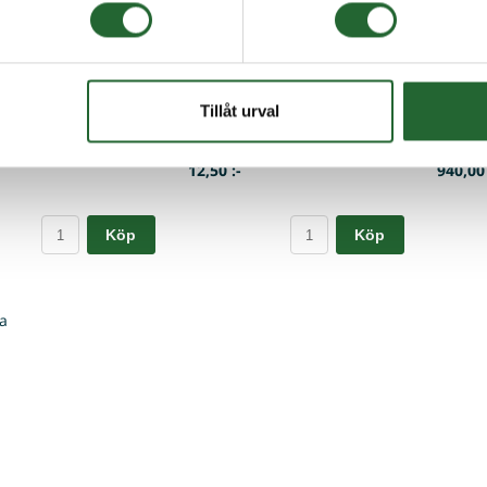
ett 30x45x10 SIL
O-ring 23,81x2,62 NBR 70 shore
Rullked
han
t, för invändig tätning mot
O-ring Inner dia: 23,81mm Tjocklek:
WITRA Ru
erial: Polyurethan Max
2,62mm Material: NBR
förpackn
Användningstemp: -3...
Delning (p
Tillåt urval
I lager
I lager
NS304510SIL
Art nr. OR2623,8
Art nr.
12,50 :-
940,00 
Köp
Köp
a