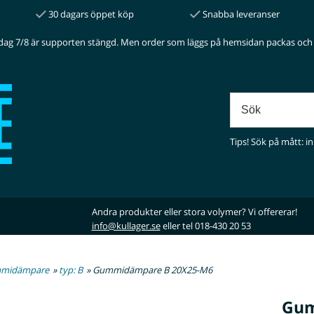
30 dagars öppet köp
Snabba leveranser
dag 7/8 är supporten stängd. Men order som läggs på hemsidan packas och 
Tips! Sök på mått: in
Andra produkter eller stora volymer? Vi offererar!
info@kullager.se
eller tel 018-430 20 53
midämpare
»
typ: B
» Gummidämpare B 20X25-M6
Gum