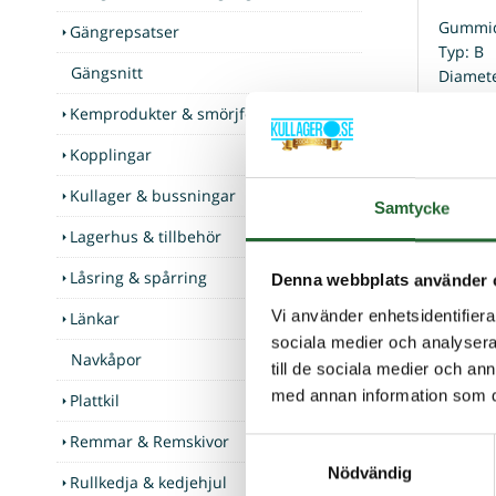
Gummid
Gängrepsatser
Typ: B
Gängsnitt
Diamet
Höjd (H
Kemprodukter & smörjfett
Gänga (
Hårdhet
Kopplingar
Kullager & bussningar
Samtycke
Kunder som
Lagerhus & tillbehör
Låsring & spårring
Denna webbplats använder 
Vi använder enhetsidentifierar
Länkar
sociala medier och analysera 
Navkåpor
till de sociala medier och a
med annan information som du 
Plattkil
Remmar & Remskivor
Samtyckesval
Nödvändig
Rullkedja & kedjehjul