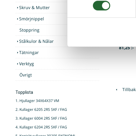
Skruv & Mutter
U-mansch
Polyuret
Smörjnippel
U-manschet
stång. Mat
tryck...
Stoppring
I lager
Art nr. U
Stålkulor & Nålar
81,25 :-
Tätningar
Verktyg
Övrigt
Tillbak
Topplista
1. Hjullager 34X64X37 VM
2. Kullager 6205 2RS SKF / FAG
3. Kullager 6004 2RS SKF / FAG
4. Kullager 6204 2RS SKF / FAG
5. Koniskt rullager 30205 EKONOMI