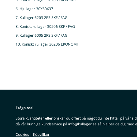
6. Hjullager 30X60X37
7. Kullager 6203 2RS SKF / FAG
8. Koniskt rullager 30206 SKF / FAG
9. Kullager 6005 2RS SKF / FAG
10. Koniskt rullager 30206 EKONOMI
Fråga oss!
Stora kvantiteter eller önskar du offert på något du inte hittar på vår si
då vår kunniga kundservice på
info@kullager.se
så hjälper de dig med e
Cookies
|
Köpvillkor