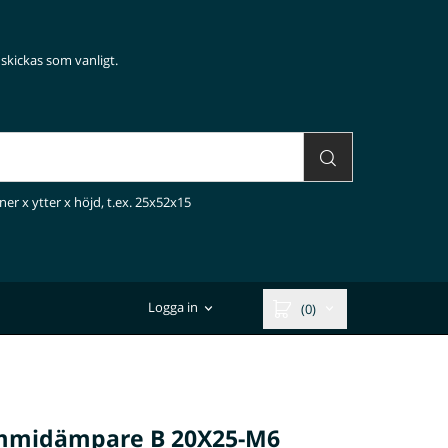
skickas som vanligt.
ner x ytter x höjd, t.ex. 25x52x15
Logga in
(0)
midämpare B 20X25-M6