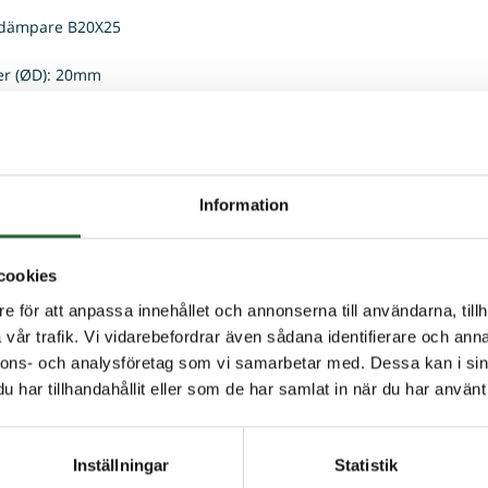
ämpare B20X25
er (ØD): 20mm
): 25mm
G): M6
: 60 Shore
Information
 köpt denna produkten har även köpt
cookies
e för att anpassa innehållet och annonserna till användarna, tillh
vår trafik. Vi vidarebefordrar även sådana identifierare och anna
nnons- och analysföretag som vi samarbetar med. Dessa kan i sin
har tillhandahållit eller som de har samlat in när du har använt 
Inställningar
Statistik