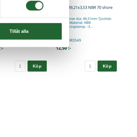
ja 08B1 / 1/2" SIMPLEX
O-ring 49,21x3,53 NBR 70 shore
llkedja Säljes endast i
O-ring Inner dia: 49,21mm Tjocklek:
ing om 5 meterSimplex
3,53mm Material: NBR
): ...
Användningstemp: -3...
Tillåt alla
I lager
 08B1-5M
Art nr. OR3549
:-
12,50 :-
Köp
Köp