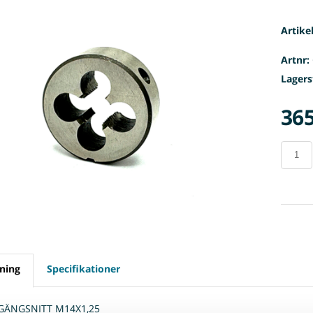
Artike
Artnr:
Lagers
365
ning
Specifikationer
 GÄNGSNITT M14X1,25