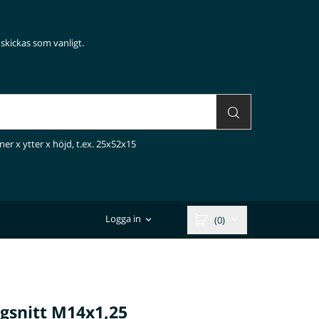
skickas som vanligt.
ner x ytter x höjd, t.ex. 25x52x15
Logga in
(0)
gsnitt M14x1,25