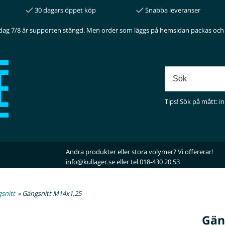
30 dagars öppet köp
Snabba leveranser
dag 7/8 är supporten stängd. Men order som läggs på hemsidan packas och 
Tips! Sök på mått: in
Andra produkter eller stora volymer? Vi offererar!
info@kullager.se
eller tel 018-430 20 53
snitt
» Gängsnitt M14x1,25
Gän