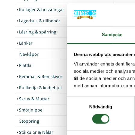
Fabrikat
Kullager & bussningar
Lagerhus & tillbehör
Låsring & spårring
Samtycke
Tillbak
Länkar
Navkåpor
Denna webbplats använder 
Vi använder enhetsidentifierar
Plattkil
sociala medier och analysera 
Remmar & Remskivor
till de sociala medier och a
med annan information som du 
Rullkedja & kedjehjul
Skruv & Mutter
Samtyckesval
Nödvändig
Smörjnippel
Stoppring
Stålkulor & Nålar